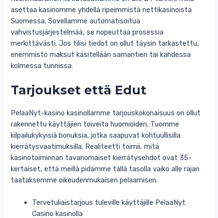
asettaa kasinomme yhdellä ripeimmistä nettikasinoista
Suomessa. Sovellamme automatisoitua
vahvistusjärjestelmää, se nopeuttaa prosessia
merkittävästi. Jos tilisi tiedot on ollut täysin tarkastettu,
enemmistö maksut käsitellään samantien tai kahdessa
kolmessa tunnissa.
Tarjoukset että Edut
PelaaNyt-kasino kasinollamme tarjouskokonaisuus on ollut
rakennettu käyttäjien toiveita huomioiden. Tuomme
kilpailukykyisiä bonuksia, jotka saapuvat kohtuullisilla
kierrätysvaatimuksilla. Realiteetti toimii, mitä
kasinotoiminnan tavanomaiset kierrätysehdot ovat 35-
kertaiset, että meillä pidämme tällä tasolla vaiko alle rajan
taataksemme oikeudenmukaisen pelaamisen.
Tervetuliaistarjous tuleville käyttäjille PelaaNyt
Casino kasinolla