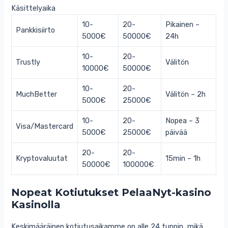
Käsittelyaika
10-
20-
Pikainen –
Pankkisiirto
5000€
50000€
24h
10-
20-
Trustly
Välitön
10000€
50000€
10-
20-
MuchBetter
Välitön – 2h
5000€
25000€
10-
20-
Nopea – 3
Visa/Mastercard
5000€
25000€
päivää
20-
20-
Kryptovaluutat
15min – 1h
50000€
100000€
Nopeat Kotiutukset PelaaNyt-kasino
Kasinolla
Keskimääräinen kotiutusaikamme on alle 24 tunnin, mikä