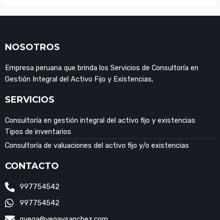
NOSOTROS
Empresa peruana que brinda los Servicios de Consultoría en
Gestión Integral del Activo Fijo y Existencias,
SERVICIOS
Consultoría en gestión integral del activo fijo y existencias
Tipos de inventarios
Consultoría de valuaciones del activo fijo y/o existencias
CONTACTO
997754542
997754542
gvega@vegaysanchez.com