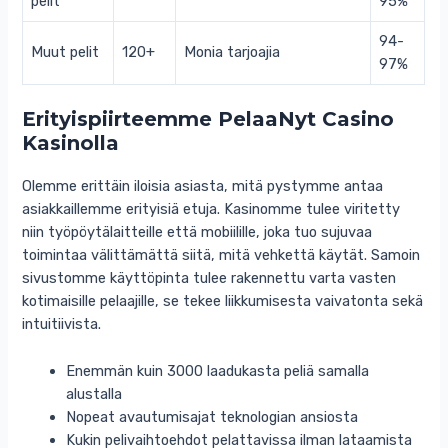
pelit
95%
94-
Muut pelit
120+
Monia tarjoajia
97%
Erityispiirteemme PelaaNyt Casino
Kasinolla
Olemme erittäin iloisia asiasta, mitä pystymme antaa
asiakkaillemme erityisiä etuja. Kasinomme tulee viritetty
niin työpöytälaitteille että mobiilille, joka tuo sujuvaa
toimintaa välittämättä siitä, mitä vehkettä käytät. Samoin
sivustomme käyttöpinta tulee rakennettu varta vasten
kotimaisille pelaajille, se tekee liikkumisesta vaivatonta sekä
intuitiivista.
Enemmän kuin 3000 laadukasta peliä samalla
alustalla
Nopeat avautumisajat teknologian ansiosta
Kukin pelivaihtoehdot pelattavissa ilman lataamista