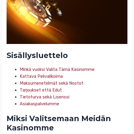
Sisällysluettelo
Minkä vuoksi Valita Tämä Kasinomme
Kattava Pelivalikoima
Maksumenetelmät sekä Nostot
Tarjoukset että Edut
Tietoturva sekä Lisenssi
Asiakaspalvelumme
Miksi Valitsemaan Meidän
Kasinomme