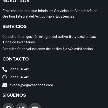
NOSOTROS
Empresa peruana que brinda los Servicios de Consultoría en
Gestión Integral del Activo Fijo y Existencias,
SERVICIOS
Consultoría en gestión integral del activo fijo y existencias
Tipos de inventarios
Consultoría de valuaciones del activo fijo y/o existencias
CONTACTO
997754542
997754542
gvega@vegaysanchez.com
SÍGUENOS