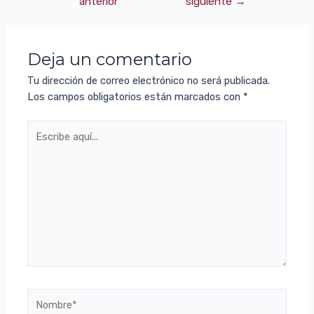
anterior
siguiente
→
Deja un comentario
Tu dirección de correo electrónico no será publicada.
Los campos obligatorios están marcados con
*