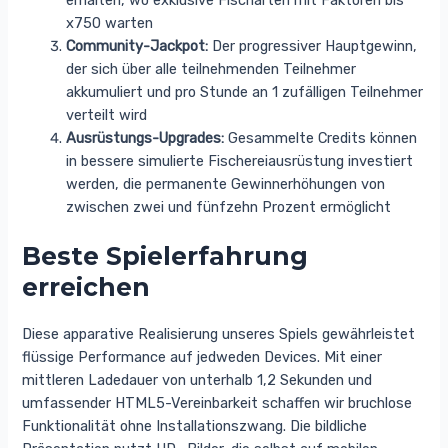
x750 warten
Community-Jackpot:
Der progressiver Hauptgewinn,
der sich über alle teilnehmenden Teilnehmer
akkumuliert und pro Stunde an 1 zufälligen Teilnehmer
verteilt wird
Ausrüstungs-Upgrades:
Gesammelte Credits können
in bessere simulierte Fischereiausrüstung investiert
werden, die permanente Gewinnerhöhungen von
zwischen zwei und fünfzehn Prozent ermöglicht
Beste Spielerfahrung
erreichen
Diese apparative Realisierung unseres Spiels gewährleistet
flüssige Performance auf jedweden Devices. Mit einer
mittleren Ladedauer von unterhalb 1,2 Sekunden und
umfassender HTML5-Vereinbarkeit schaffen wir bruchlose
Funktionalität ohne Installationszwang. Die bildliche