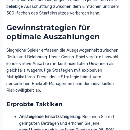
beliebige Ausschüttung zwischen dem Einfachen und dem
500-fachen des Starteinsatzes verbergen kann.
Gewinnstrategien für
optimale Auszahlungen
Siegreiche Spieler erfassen die Ausgewogenheit zwischen
Risiko und Belohnung. Unser Casino-Spiel vergütet sowohl
konservative Ansätze mit kontinuierlichen Gewinnen als
gleichfalls wagemutige Strategien mit explosiven
Multiplikatoren. Diese ideale Strategie hängt vom
persönlichen Bankroll-Management und der individuellen
Risikowilligkeit ab.
Erprobte Taktiken
Ansteigende Einsatzsteigerung:
Beginnen Sie mit
geringsten Beträgen und erhöhen Sie jene
schrittweise nach lukrativen Runden um 25-50%,