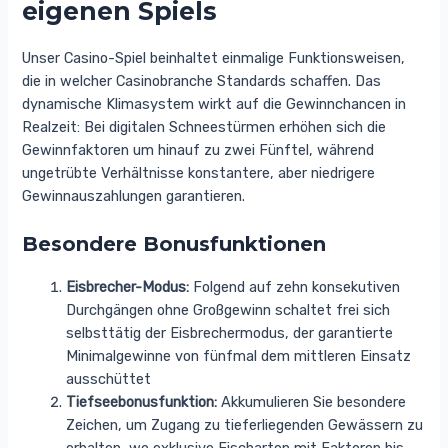
eigenen Spiels
Unser Casino-Spiel beinhaltet einmalige Funktionsweisen,
die in welcher Casinobranche Standards schaffen. Das
dynamische Klimasystem wirkt auf die Gewinnchancen in
Realzeit: Bei digitalen Schneestürmen erhöhen sich die
Gewinnfaktoren um hinauf zu zwei Fünftel, während
ungetrübte Verhältnisse konstantere, aber niedrigere
Gewinnauszahlungen garantieren.
Besondere Bonusfunktionen
Eisbrecher-Modus:
Folgend auf zehn konsekutiven
Durchgängen ohne Großgewinn schaltet frei sich
selbsttätig der Eisbrechermodus, der garantierte
Minimalgewinne von fünfmal dem mittleren Einsatz
ausschüttet
Tiefseebonusfunktion:
Akkumulieren Sie besondere
Zeichen, um Zugang zu tieferliegenden Gewässern zu
erhalten, wo exklusive Fischarten mit Faktoren bis