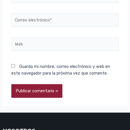
Guarda mi nombre, correo electrónico y web en
este navegador para la próxima vez que comente.