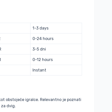
1-3 days
R
0-24 hours
R
3-5 dni
R
0-12 hours
Instant
ot obstoječe igralce. Relevantno je poznati
 za dvig.