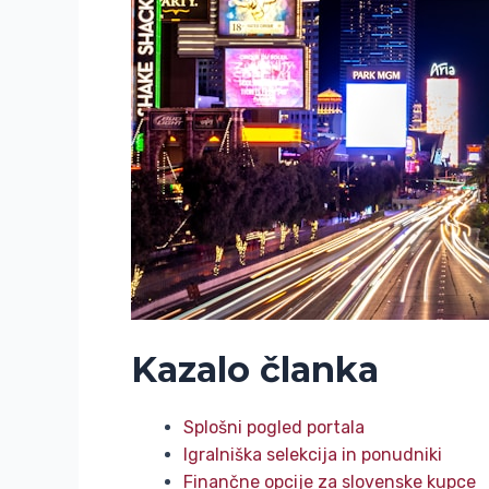
Kazalo članka
Splošni pogled portala
Igralniška selekcija in ponudniki
Finančne opcije za slovenske kupce