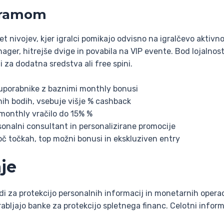
gramom
et nivojev, kjer igralci pomikajo odvisno na igralčevo aktiv
nager, hitrejše dvige in povabila na VIP evente. Bod lojalno
 za dodatna sredstva ali free spini.
 uporabnike z baznimi monthly bonusi
anih bodih, vsebuje višje % cashback
 monthly vračilo do 15% %
rsonalni consultant in personalizirane promocije
oč točkah, top možni bonusi in ekskluziven entry
nje
 za protekcijo personalnih informacij in monetarnih operaci
orabljajo banke za protekcijo spletnega financ. Celotni inform