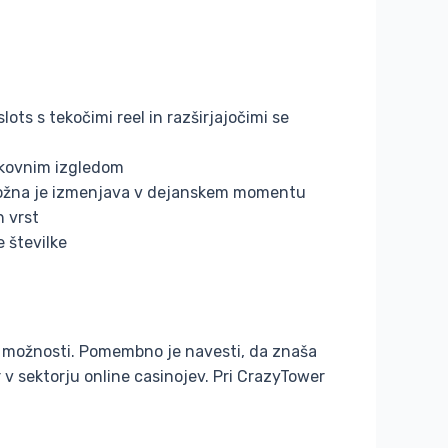
ots s tekočimi reel in razširjajočimi se
likovnim izgledom
 in možna je izmenjava v dejanskem momentu
h vrst
e številke
h možnosti. Pomembno je navesti, da znaša
r v sektorju online casinojev. Pri CrazyTower