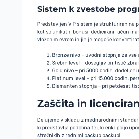
Sistem k zvestobe pro
Predstavljen VIP sistem je strukturiran na p
kot so unikatni bonusi, dedicirani račun ma
vloženim evrom in jih je mogoče konvertirati
Bronze nivo – uvodni stopnja za vse
Srebrn level – dosegljiv pri tisoč zbr
Gold nivo – pri 5000 bodih, dodeljeni
Platinum level – pri 15.000 bodih, pe
Diamanten stopnja – pri petdeset tis
Zaščita in licencira
Delujemo v skladu z mednarodnimi standardi
ki predstavlja podobna tej, ki enkripcijo up
strežnikih z rednimi backup backupi.