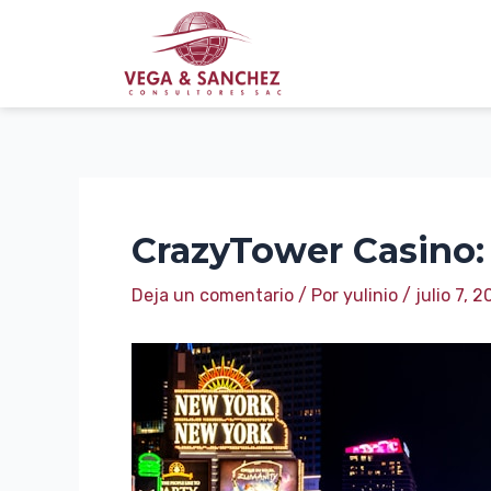
CrazyTower Casino: 
Deja un comentario
/ Por
yulinio
/
julio 7, 