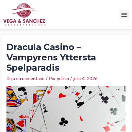
Dracula Casino –
Vampyrens Yttersta
Spelparadis
Deja un comentario
/ Por
yulinio
/
julio 4, 2026