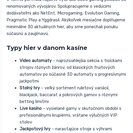
renomovaných vývojárov. Spolupracujeme s vedúcimi
dodávateľmi ako NetEnt, Microgaming, Evolution Gaming,
Pragmatic Play a Yggdrasil. Akýkoľvek mesiačne doplňujeme
minimálne 30 aktuálnych hier, aby sme ponechali ponuku
súčasnú a zaujímavú.
Typy hier v danom kasíne
Video automaty
– najrozsiahlejšia sekcia s tisíckami
strojov rôznych žánrov, od klasických fruitových
automatov po súčasné 3D automaty s progresívnymi
jackpotmi
Stolný hry
– veľký sortiment ruletový variácií,
blackjack, baccarat a pokrových gamov s rôznymi
betting limitmi
Live kasíno
– vysielané gamy v skutočnom období s
profesionálnymi krupiérmi, vrátane výlučných VIP
stolov
Jackpotový hry
– narastajúce stroje s výhrami