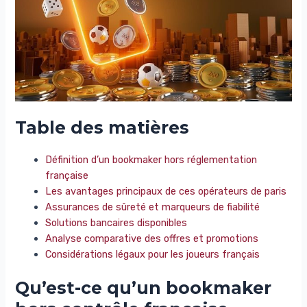
Table des matières
Définition d’un bookmaker hors réglementation
française
Les avantages principaux de ces opérateurs de paris
Assurances de sûreté et marqueurs de fiabilité
Solutions bancaires disponibles
Analyse comparative des offres et promotions
Considérations légaux pour les joueurs français
Qu’est-ce qu’un bookmaker