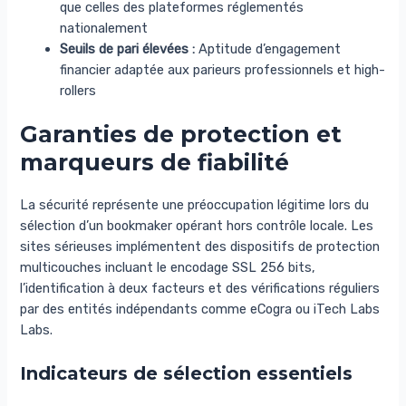
que celles des plateformes réglementés
nationalement
Seuils de pari élevées :
Aptitude d’engagement
financier adaptée aux parieurs professionnels et high-
rollers
Garanties de protection et
marqueurs de fiabilité
La sécurité représente une préoccupation légitime lors du
sélection d’un bookmaker opérant hors contrôle locale. Les
sites sérieuses implémentent des dispositifs de protection
multicouches incluant le encodage SSL 256 bits,
l’identification à deux facteurs et des vérifications réguliers
par des entités indépendants comme eCogra ou iTech Labs
Labs.
Indicateurs de sélection essentiels