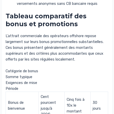
versements anonymes sans CB bancaire requis
Tableau comparatif des
bonus et promotions
L’attrait commerciale des opérateurs offshore repose
largement sur leurs bonus promotionnelles substantielles.
Ces bonus présentent généralement des montants
supérieurs et des critères plus accommodantes que ceux
offerts par les sites régulées localement.
Catégorie de bonus
Somme typique
Exigences de mise
Période
Cent
Cinq fois à
Bonus de
pourcent
30
10x le
bienvenue
jusqu’à
jours
montant