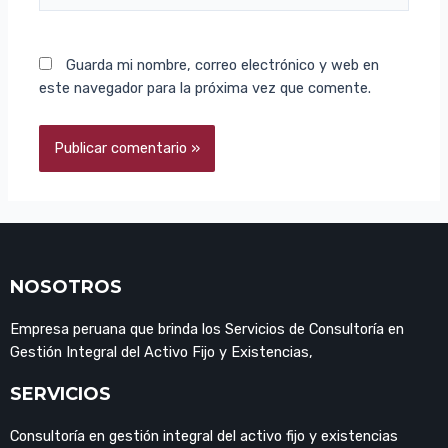
Guarda mi nombre, correo electrónico y web en
este navegador para la próxima vez que comente.
NOSOTROS
Empresa peruana que brinda los Servicios de Consultoría en
Gestión Integral del Activo Fijo y Existencias,
SERVICIOS
Consultoría en gestión integral del activo fijo y existencias