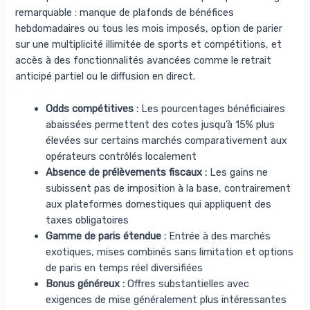
remarquable : manque de plafonds de bénéfices
hebdomadaires ou tous les mois imposés, option de parier
sur une multiplicité illimitée de sports et compétitions, et
accès à des fonctionnalités avancées comme le retrait
anticipé partiel ou le diffusion en direct.
Odds compétitives :
Les pourcentages bénéficiaires
abaissées permettent des cotes jusqu’à 15% plus
élevées sur certains marchés comparativement aux
opérateurs contrôlés localement
Absence de prélèvements fiscaux :
Les gains ne
subissent pas de imposition à la base, contrairement
aux plateformes domestiques qui appliquent des
taxes obligatoires
Gamme de paris étendue :
Entrée à des marchés
exotiques, mises combinés sans limitation et options
de paris en temps réel diversifiées
Bonus généreux :
Offres substantielles avec
exigences de mise généralement plus intéressantes