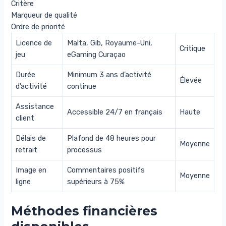
Critère
Marqueur de qualité
Ordre de priorité
Licence de
Malta, Gib, Royaume-Uni,
Critique
jeu
eGaming Curaçao
Durée
Minimum 3 ans d’activité
Élevée
d’activité
continue
Assistance
Accessible 24/7 en français
Haute
client
Délais de
Plafond de 48 heures pour
Moyenne
retrait
processus
Image en
Commentaires positifs
Moyenne
ligne
supérieurs à 75%
Méthodes financières