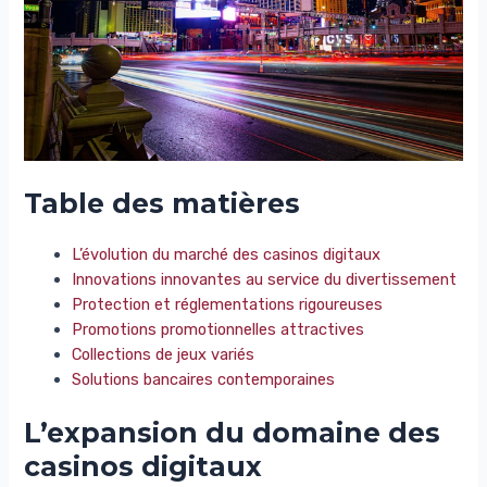
Table des matières
L’évolution du marché des casinos digitaux
Innovations innovantes au service du divertissement
Protection et réglementations rigoureuses
Promotions promotionnelles attractives
Collections de jeux variés
Solutions bancaires contemporaines
L’expansion du domaine des
casinos digitaux