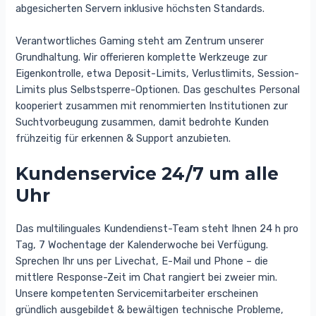
abgesicherten Servern inklusive höchsten Standards.
Verantwortliches Gaming steht am Zentrum unserer
Grundhaltung. Wir offerieren komplette Werkzeuge zur
Eigenkontrolle, etwa Deposit-Limits, Verlustlimits, Session-
Limits plus Selbstsperre-Optionen. Das geschultes Personal
kooperiert zusammen mit renommierten Institutionen zur
Suchtvorbeugung zusammen, damit bedrohte Kunden
frühzeitig für erkennen & Support anzubieten.
Kundenservice 24/7 um alle
Uhr
Das multilinguales Kundendienst-Team steht Ihnen 24 h pro
Tag, 7 Wochentage der Kalenderwoche bei Verfügung.
Sprechen Ihr uns per Livechat, E-Mail und Phone – die
mittlere Response-Zeit im Chat rangiert bei zweier min.
Unsere kompetenten Servicemitarbeiter erscheinen
gründlich ausgebildet & bewältigen technische Probleme,