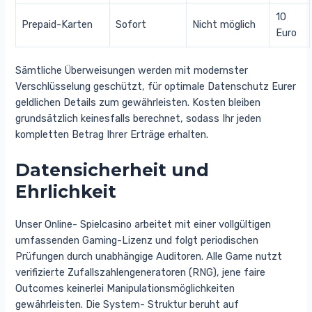
10
Prepaid-Karten
Sofort
Nicht möglich
Euro
Sämtliche Überweisungen werden mit modernster
Verschlüsselung geschützt, für optimale Datenschutz Eurer
geldlichen Details zum gewährleisten. Kosten bleiben
grundsätzlich keinesfalls berechnet, sodass Ihr jeden
kompletten Betrag Ihrer Erträge erhalten.
Datensicherheit und
Ehrlichkeit
Unser Online- Spielcasino arbeitet mit einer vollgültigen
umfassenden Gaming-Lizenz und folgt periodischen
Prüfungen durch unabhängige Auditoren. Alle Game nutzt
verifizierte Zufallszahlengeneratoren (RNG), jene faire
Outcomes keinerlei Manipulationsmöglichkeiten
gewährleisten. Die System- Struktur beruht auf