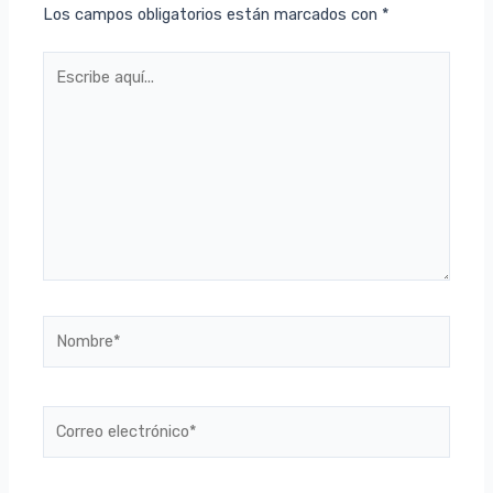
Los campos obligatorios están marcados con
*