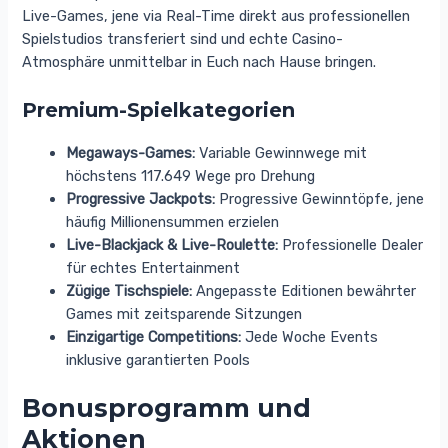
Live-Games, jene via Real-Time direkt aus professionellen
Spielstudios transferiert sind und echte Casino-
Atmosphäre unmittelbar in Euch nach Hause bringen.
Premium-Spielkategorien
Megaways-Games:
Variable Gewinnwege mit
höchstens 117.649 Wege pro Drehung
Progressive Jackpots:
Progressive Gewinntöpfe, jene
häufig Millionensummen erzielen
Live-Blackjack & Live-Roulette:
Professionelle Dealer
für echtes Entertainment
Zügige Tischspiele:
Angepasste Editionen bewährter
Games mit zeitsparende Sitzungen
Einzigartige Competitions:
Jede Woche Events
inklusive garantierten Pools
Bonusprogramm und
Aktionen