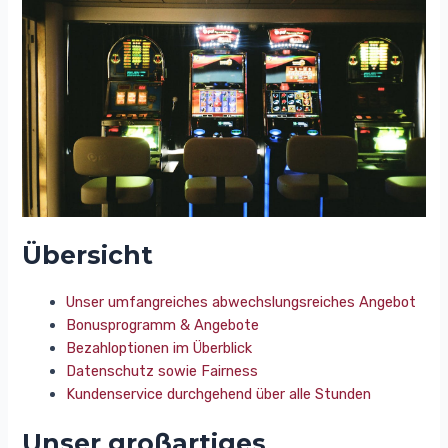
Übersicht
Unser umfangreiches abwechslungsreiches Angebot
Bonusprogramm & Angebote
Bezahloptionen im Überblick
Datenschutz sowie Fairness
Kundenservice durchgehend über alle Stunden
Unser großartiges