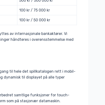
500 kr / 500 000 kr
100 kr / 75 000 kr
100 kr / 50 000 kr
tes av internasjonale bankaktører. Vi
ysninger håndteres i overensstemmelse med
g til hele det spillkatalogen rett i mobil-
 dynamisk til displayet på alle typer
orbedret samtlige funksjoner for touch-
tform som på stasjonær datamaskin.