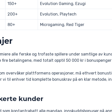
150+
Evolution Gaming, Ezugi
200+
Evolution, Playtech
80+
Microgaming, Red Tiger
jer
emiere alle ferske og trofaste spillere under samtlige av ku
 fire betalingene, med totalt opptil 50 000 kr i bonuspenger
som overvåker plattformens operasjoner, må ethvert bonusti
 vi til enhver tid komplette bonuskrav på en klar metode, 
ikerte kunder
bud som kontantrabatt alle mandag, innskuddsbonuser på a