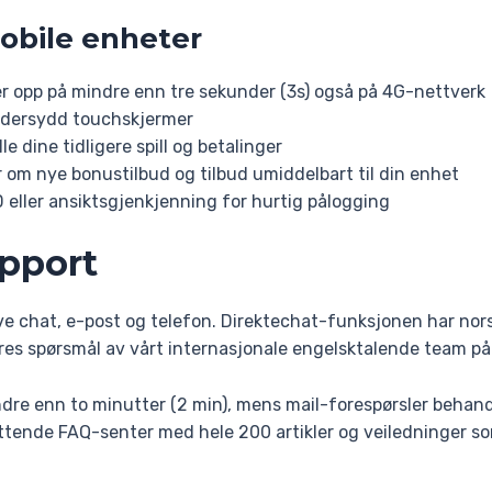
mobile enheter
er opp på mindre enn tre sekunder (3s) også på 4G-nettverk
eddersydd touchskjermer
le dine tidligere spill og betalinger
r om nye bonustilbud og tilbud umiddelbart til din enhet
eller ansiktsgjenkjenning for hurtig pålogging
pport
 chat, e-post og telefon. Direktechat-funksjonen har norske
es spørsmål av vårt internasjonale engelsktalende team på 
ndre enn to minutter (2 min), mens mail-forespørsler behan
ttende FAQ-senter med hele 200 artikler og veiledninger so