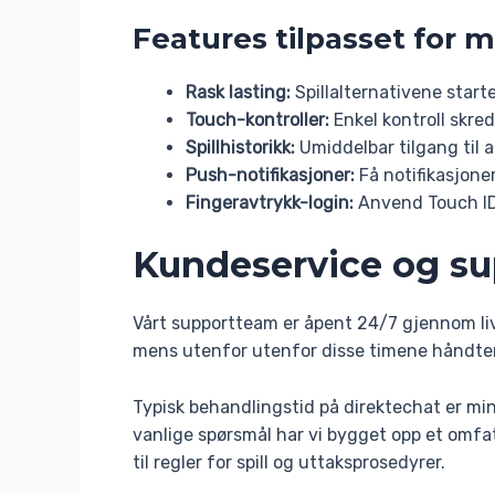
Features tilpasset for 
Rask lasting:
Spillalternativene start
Touch-kontroller:
Enkel kontroll skr
Spillhistorikk:
Umiddelbar tilgang til al
Push-notifikasjoner:
Få notifikasjone
Fingeravtrykk-login:
Anvend Touch ID 
Kundeservice og su
Vårt supportteam er åpent 24/7 gjennom live
mens utenfor utenfor disse timene håndter
Typisk behandlingstid på direktechat er mi
vanlige spørsmål har vi bygget opp et omfa
til regler for spill og uttaksprosedyrer.