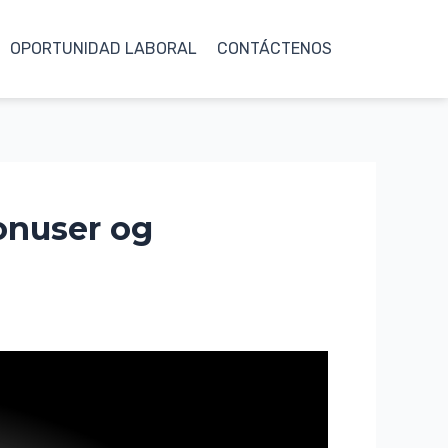
OPORTUNIDAD LABORAL
CONTÁCTENOS
bonuser og