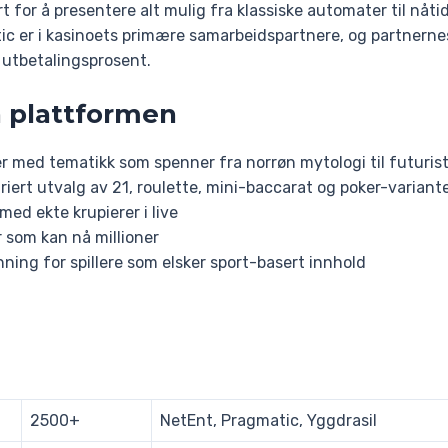
t for å presentere alt mulig fra klassiske automater til nåt
c er i kasinoets primære samarbeidspartnere, og partnernes
g utbetalingsprosent.
å plattformen
 med tematikk som spenner fra norrøn mytologi til futuris
ert utvalg av 21, roulette, mini-baccarat og poker-variant
 med ekte krupierer i live
 som kan nå millioner
ing for spillere som elsker sport-basert innhold
2500+
NetEnt, Pragmatic, Yggdrasil