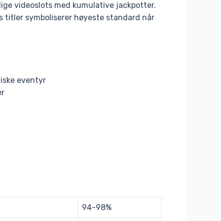
idige videoslots med kumulative jackpotter.
 titler symboliserer høyeste standard når
tiske eventyr
er
94-98%