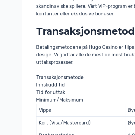
skandinaviske spillere. Vårt VIP-program e
kontanter eller eksklusive bonuser.
Transaksjonsmetode
Betalingsmetodene på Hugo Casino er tilpa
design. Vi godtar alle de mest de mest bru
uttaksprosesser.
Transaksjonsmetode
Innskudd tid
Tid for uttak
Minimum/Maksimum
Vipps
Øye
Kort (Visa/Mastercard)
Øye