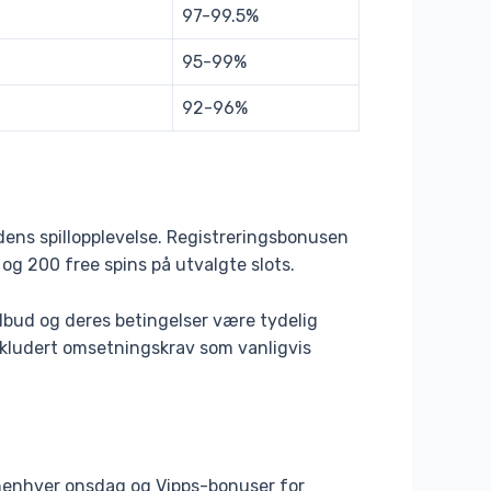
97-99.5%
95-99%
92-96%
ndens spillopplevelse. Registreringsbonusen
 og 200 free spins på utvalgte slots.
lbud og deres betingelser være tydelig
inkludert omsetningskrav som vanligvis
nnenhver onsdag og Vipps-bonuser for