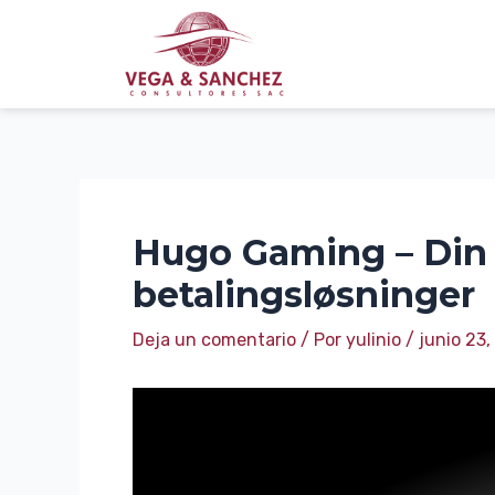
Hugo Gaming – Din k
betalingsløsninger
Deja un comentario
/ Por
yulinio
/
junio 23