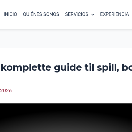
INICIO
QUIÉNES SOMOS
SERVICIOS
EXPERIENCIA
omplette guide til spill, 
, 2026