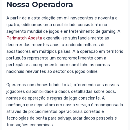
Nossa Operadora
A partir de a esta criação em mil novecentos e noventa e
quatro, edificamos uma credibilidade consistente no
segmento mundial de jogos e entretenimento de gaming. A
Parimatch Aposta
expandiu-se substancialmente ao
decorrer das recentes anos, atendendo milhares de
apostadores em múltiplos países. A a operação em território
português representa um comprometimento com a
perfeição e a cumprimento com sämtliche as normas
nacionais relevantes ao sector dos jogos online.
Operamos com honestidade total, oferecendo aos nossos
jogadores disponibilidade a dados detalhadas sobre odds,
normas de operação e regras de jogo consciente. A
confiança que depositam em nosso serviço é recompensada
através de procedimentos operacionais corretas e
tecnologias de ponta para salvaguardar dados pessoais e
transações económicas.