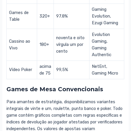
Gaming
Games de
320+
97.8%
Evolution,
Table
Ezugi Gaming
Evolution
noventa e oito
Cassino ao
Gaming,
180+
vírgula um por
Vivo
Gaming
cento
Authentic
acima
NetEnt,
Vídeo Poker
99,5%
de 75
Gaming Micro
Games de Mesa Convencionais
Para amantes de estratégia, disponibilizamos variantes
integrais de vinte e um, roulette, punto banco e poker. Todo
game contém gráficos completas com regras específicas e
índices de devolução ao jogador atestadas por verificadores
independentes. Os valores de apostas variam