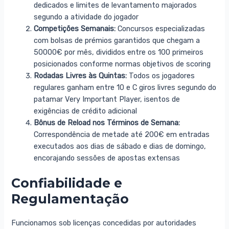
dedicados e limites de levantamento majorados
segundo a atividade do jogador
Competições Semanais:
Concursos especializadas
com bolsas de prémios garantidos que chegam a
50000€ por mês, divididos entre os 100 primeiros
posicionados conforme normas objetivos de scoring
Rodadas Livres às Quintas:
Todos os jogadores
regulares ganham entre 10 e C giros livres segundo do
patamar Very Important Player, isentos de
exigências de crédito adicional
Bônus de Reload nos Términos de Semana:
Correspondência de metade até 200€ em entradas
executados aos dias de sábado e dias de domingo,
encorajando sessões de apostas extensas
Confiabilidade e
Regulamentação
Funcionamos sob licenças concedidas por autoridades