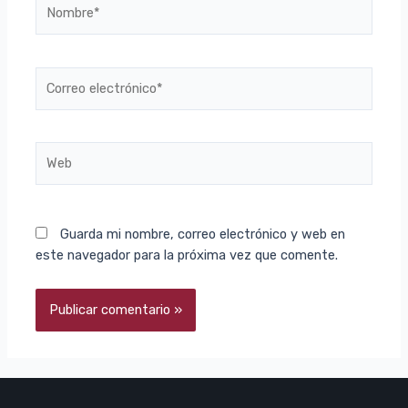
Guarda mi nombre, correo electrónico y web en
este navegador para la próxima vez que comente.