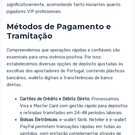
significativamente, acomodando tanto iniciantes quanto
jogadores VIP profissionais.
Métodos de Pagamento e
Tramitação
Compreendemos que operações rápidas e confiáveis são
essenciais para uma vivência positiva. Por isso,
estabelecemos diversas opções de depósito ajustadas às
escolhas dos apostadores de Portugal, contendo plásticos
bancários, wallets digitais e transferências de banco
diretas.
Cartões de Crédito e Débito Direto:
Processamos
Visa e Master Card com gestão rápido para depósitos
e retiradas tramitados em 24-48 períodos laborais
Bolsas Eletrônicas:
e-wallet Skrill, Neteller e e-wallet
PayPal permitem transações rápidas em todas as
sentidos, com proteção complementar através de