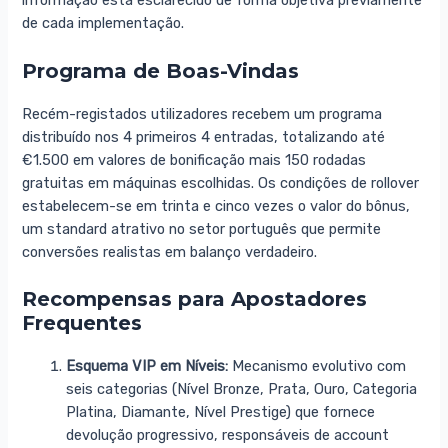
informação está esclarecido de forma objetiva previamente
de cada implementação.
Programa de Boas-Vindas
Recém-registados utilizadores recebem um programa
distribuído nos 4 primeiros 4 entradas, totalizando até
€1.500 em valores de bonificação mais 150 rodadas
gratuitas em máquinas escolhidas. Os condições de rollover
estabelecem-se em trinta e cinco vezes o valor do bônus,
um standard atrativo no setor português que permite
conversões realistas em balanço verdadeiro.
Recompensas para Apostadores
Frequentes
Esquema VIP em Níveis:
Mecanismo evolutivo com
seis categorias (Nível Bronze, Prata, Ouro, Categoria
Platina, Diamante, Nível Prestige) que fornece
devolução progressivo, responsáveis de account