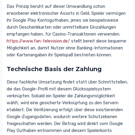
Das Prinzip beruht auf dieser Umwandlung schon
erworbener elektronischer Assets in Geld. Spieler vermögen
ihr Google Play Kontoguthaben, jenes sie beispielsweise
durch Geschenkkarten oder unmittelbare Einzahlungen
empfangen haben, für Casino-Transaktionen verwenden.
https://www.fan-television.de/
stellt bereit diese bequeme
Möglichkeit an, damit Nutzer ohne Banking-Informationen
oder Kartenangaben ihr Spielspaß bestreiten können.
Technische Basis der Zahlung
Diese fachliche Umsetzung findet statt über Schnittstellen,
die das Google-Profil mit diesem Glücksspielsystem
verknüpfen. Sobald ein Spieler die Zahlungsmöglichkeit
wählt, wird eine gesicherte Verknüpfung zu den Servern
etabliert. Die Verifizierung erfolgt über diese existierenden
Google-Zugangsdaten, wodurch weitere Schutzebenen
freigeschalten werden. Der Betrag wird direkt vom Google
Play Guthaben entnommen und diesem Spielerkonto