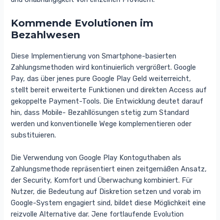
Kommende Evolutionen im
Bezahlwesen
Diese Implementierung von Smartphone-basierten
Zahlungsmethoden wird kontinuierlich vergrößert. Google
Pay, das über jenes pure Google Play Geld weiterreicht,
stellt bereit erweiterte Funktionen und direkten Access auf
gekoppelte Payment-Tools. Die Entwicklung deutet darauf
hin, dass Mobile- Bezahllösungen stetig zum Standard
werden und konventionelle Wege komplementieren oder
substituieren.
Die Verwendung von Google Play Kontoguthaben als
Zahlungsmethode repräsentiert einen zeitgemäßen Ansatz,
der Security, Komfort und Überwachung kombiniert. Für
Nutzer, die Bedeutung auf Diskretion setzen und vorab im
Google-System engagiert sind, bildet diese Möglichkeit eine
reizvolle Alternative dar. Jene fortlaufende Evolution