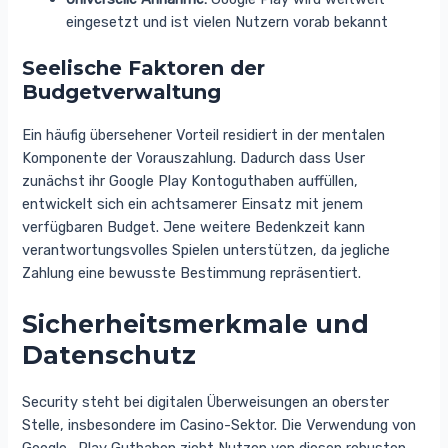
eingesetzt und ist vielen Nutzern vorab bekannt
Seelische Faktoren der
Budgetverwaltung
Ein häufig übersehener Vorteil residiert in der mentalen
Komponente der Vorauszahlung. Dadurch dass User
zunächst ihr Google Play Kontoguthaben auffüllen,
entwickelt sich ein achtsamerer Einsatz mit jenem
verfügbaren Budget. Jene weitere Bedenkzeit kann
verantwortungsvolles Spielen unterstützen, da jegliche
Zahlung eine bewusste Bestimmung repräsentiert.
Sicherheitsmerkmale und
Datenschutz
Security steht bei digitalen Überweisungen an oberster
Stelle, insbesondere im Casino-Sektor. Die Verwendung von
Google- Play Guthaben zieht Nutzen von diesen robusten