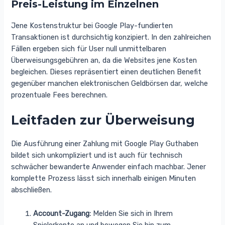
Preis-Leistung im Einzelnen
Jene Kostenstruktur bei Google Play-fundierten
Transaktionen ist durchsichtig konzipiert. In den zahlreichen
Fällen ergeben sich für User null unmittelbaren
Überweisungsgebühren an, da die Websites jene Kosten
begleichen. Dieses repräsentiert einen deutlichen Benefit
gegenüber manchen elektronischen Geldbörsen dar, welche
prozentuale Fees berechnen.
Leitfaden zur Überweisung
Die Ausführung einer Zahlung mit Google Play Guthaben
bildet sich unkompliziert und ist auch für technisch
schwächer bewanderte Anwender einfach machbar. Jener
komplette Prozess lässt sich innerhalb einigen Minuten
abschließen.
Account-Zugang:
Melden Sie sich in Ihrem
Spielerkonto an und bewegen Sie hin zum