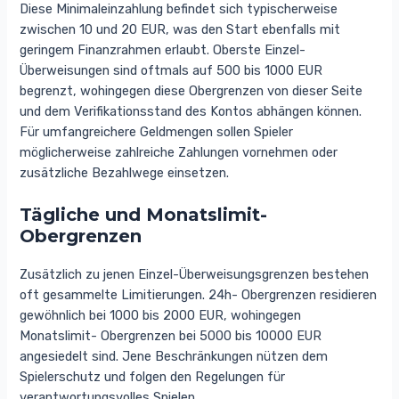
Diese Minimaleinzahlung befindet sich typischerweise
zwischen 10 und 20 EUR, was den Start ebenfalls mit
geringem Finanzrahmen erlaubt. Oberste Einzel-
Überweisungen sind oftmals auf 500 bis 1000 EUR
begrenzt, wohingegen diese Obergrenzen von dieser Seite
und dem Verifikationsstand des Kontos abhängen können.
Für umfangreichere Geldmengen sollen Spieler
möglicherweise zahlreiche Zahlungen vornehmen oder
zusätzliche Bezahlwege einsetzen.
Tägliche und Monatslimit-
Obergrenzen
Zusätzlich zu jenen Einzel-Überweisungsgrenzen bestehen
oft gesammelte Limitierungen. 24h- Obergrenzen residieren
gewöhnlich bei 1000 bis 2000 EUR, wohingegen
Monatslimit- Obergrenzen bei 5000 bis 10000 EUR
angesiedelt sind. Jene Beschränkungen nützen dem
Spielerschutz und folgen den Regelungen für
verantwortungsvolles Spielen.