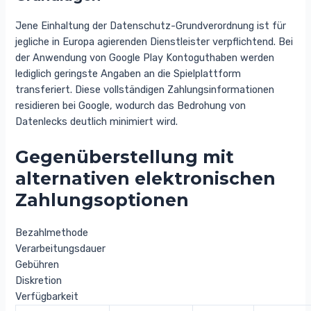
Jene Einhaltung der Datenschutz-Grundverordnung ist für
jegliche in Europa agierenden Dienstleister verpflichtend. Bei
der Anwendung von Google Play Kontoguthaben werden
lediglich geringste Angaben an die Spielplattform
transferiert. Diese vollständigen Zahlungsinformationen
residieren bei Google, wodurch das Bedrohung von
Datenlecks deutlich minimiert wird.
Gegenüberstellung mit
alternativen elektronischen
Zahlungsoptionen
Bezahlmethode
Verarbeitungsdauer
Gebühren
Diskretion
Verfügbarkeit