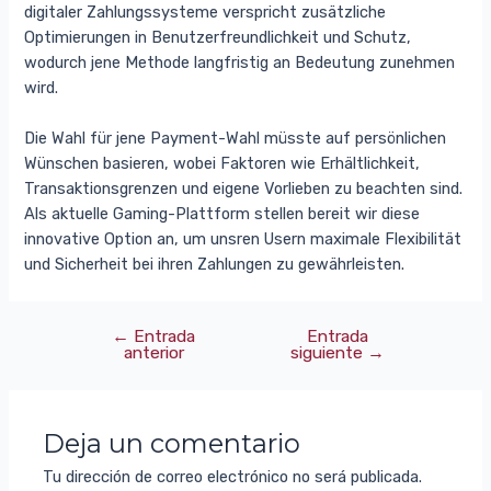
digitaler Zahlungssysteme verspricht zusätzliche
Optimierungen in Benutzerfreundlichkeit und Schutz,
wodurch jene Methode langfristig an Bedeutung zunehmen
wird.
Die Wahl für jene Payment-Wahl müsste auf persönlichen
Wünschen basieren, wobei Faktoren wie Erhältlichkeit,
Transaktionsgrenzen und eigene Vorlieben zu beachten sind.
Als aktuelle Gaming-Plattform stellen bereit wir diese
innovative Option an, um unsren Usern maximale Flexibilität
und Sicherheit bei ihren Zahlungen zu gewährleisten.
←
Entrada
Entrada
anterior
siguiente
→
Deja un comentario
Tu dirección de correo electrónico no será publicada.