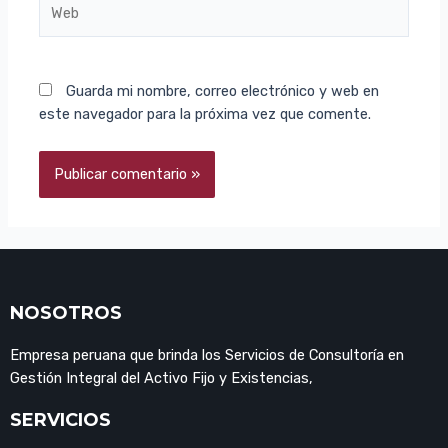
Guarda mi nombre, correo electrónico y web en
este navegador para la próxima vez que comente.
NOSOTROS
Empresa peruana que brinda los Servicios de Consultoría en
Gestión Integral del Activo Fijo y Existencias,
SERVICIOS