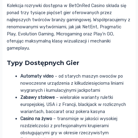
Kolekcja rozrywki dostępna w BetOnRed Casino składa się
ponad trzy tysiące pięćset gier oferowanych przez
najlepszych twórców branży gamingowej. Współpracujemy z
renomowanymi wytwórniami, jak jak NetEnt, Pragmatic
Play, Evolution Gaming, Microgaming oraz Play’n GO,
oferując maksymalną klasę wizualizacji i mechaniki
gameplayu.
Typy Dostępnych Gier
Automaty video
– od starych maszyn owoców po
nowoczesne urządzenia z kilkudziesięcioma liniami
wygranych i kumulacyjnymi jackpotami
Zabawy stołowe
– wielorakie warianty ruletki
europejskiej, USA i z Francji, blackjack w rozlicznych
wariantach, baccarat oraz pokera kasyna
Casino na żywo
– transmisje w jakości wysokiej
rozdzielczości z profesjonalnymi krupierami
obsługującymi gry w okresie rzeczywistym