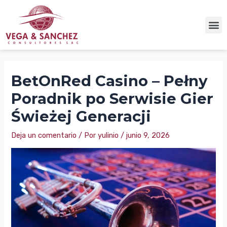
BetOnRed Casino – Pełny
Poradnik po Serwisie Gier
Świeżej Generacji
Deja un comentario
/ Por
yulinio
/
junio 9, 2026