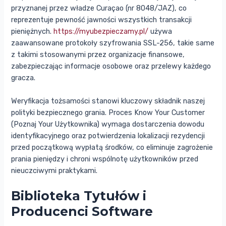
przyznanej przez władze Curaçao (nr 8048/JAZ), co
reprezentuje pewność jawności wszystkich transakcji
pieniężnych.
https://myubezpieczamy.pl/
używa
zaawansowane protokoły szyfrowania SSL-256, takie same
z takimi stosowanymi przez organizacje finansowe,
zabezpieczając informacje osobowe oraz przelewy każdego
gracza.
Weryfikacja tożsamości stanowi kluczowy składnik naszej
polityki bezpiecznego grania. Proces Know Your Customer
(Poznaj Your Użytkownika) wymaga dostarczenia dowodu
identyfikacyjnego oraz potwierdzenia lokalizacji rezydencji
przed początkową wypłatą środków, co eliminuje zagrożenie
prania pieniędzy i chroni wspólnotę użytkowników przed
nieuczciwymi praktykami.
Biblioteka Tytułów i
Producenci Software