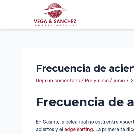
Frecuencia de acier
Deja un comentario
/ Por
yulinio
/
junio 7, 
Frecuencia de a
En Casino, la pelea real no está entre «su
aciertos y el
edge sorting
. La primera te di