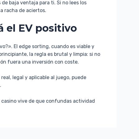
e baja ventaja para ti. Si no lees los
a racha de aciertos.
á el EV positivo
o?». El edge sorting, cuando es viable y
ncipiante, la regla es brutal y limpia: si no
ón fuera una inversión con coste.
eal, legal y aplicable al juego, puede
.
El casino vive de que confundas actividad