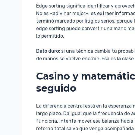
Edge sorting significa identificar y aprovec
No es «adivinar mejor»; es extraer informac
terminó marcado por litigios serios, porque 
edge sorting puede convertir una mano margi
lo permitido.
Dato duro:
si una técnica cambia tu probabi
de manos se vuelve enorme. Esa es la clase 
Casino y matemática
seguido
La diferencia central está en la esperanza 
largo plazo. Da igual que la frecuencia de 
funciona, intenta mover esa balanza hacia e
retorno total salvo que venga acompañada d