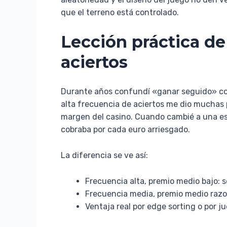
que el terreno está controlado.
Lección práctica de
aciertos
Durante años confundí «ganar seguido» con
alta frecuencia de aciertos me dio muchas 
margen del casino. Cuando cambié a una es
cobraba por cada euro arriesgado.
La diferencia se ve así:
Frecuencia alta, premio medio bajo: 
Frecuencia media, premio medio razon
Ventaja real por edge sorting o por 