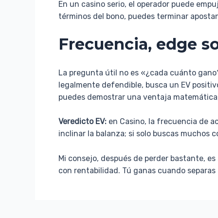
En un casino serio, el operador puede empuja
términos del bono, puedes terminar apostan
Frecuencia, edge so
La pregunta útil no es «¿cada cuánto gano?»
legalmente defendible, busca un EV positivo. 
puedes demostrar una ventaja matemática, a
Veredicto EV:
en Casino, la frecuencia de aci
inclinar la balanza; si solo buscas muchos
Mi consejo, después de perder bastante, es 
con rentabilidad. Tú ganas cuando separas