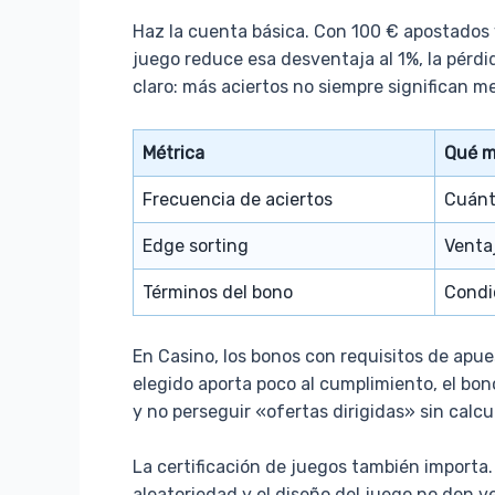
Haz la cuenta básica. Con 100 € apostados y
juego reduce esa desventaja al 1%, la pérd
claro: más aciertos no siempre significan me
Métrica
Qué m
Frecuencia de aciertos
Cuánt
Edge sorting
Venta
Términos del bono
Condi
En Casino, los bonos con requisitos de apue
elegido aporta poco al cumplimiento, el bono
y no perseguir «ofertas dirigidas» sin calcu
La certificación de juegos también importa
aleatoriedad y el diseño del juego no den v