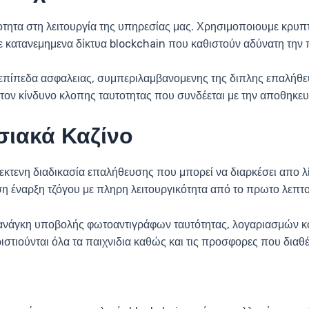
ιοτητα στη λειτουργία της υπηρεσίας μας. Χρησιμοποιουμε κρυ
ε κατανεμημενα δίκτυα blockchain που καθιστούν αδύνατη την 
 επίπεδα ασφαλειας, συμπεριλαμβανομενης της διπλης επαλή
ι τον κίνδυνο κλοπης ταυτοτητας που συνδέεται με την αποθηκ
σιακά Καζίνο
εκτενη διαδικασία επαλήθευσης που μπορεί να διαρκέσει απο λί
η έναρξη τζόγου με πληρη λειτουργικότητα από το πρωτο λεπτο
 ανάγκη υποβολής φωτοαντιγράφων ταυτότητας, λογαριασμών κο
στιούνται όλα τα παιχνιδια καθώς και τις προσφορες που διαθέ