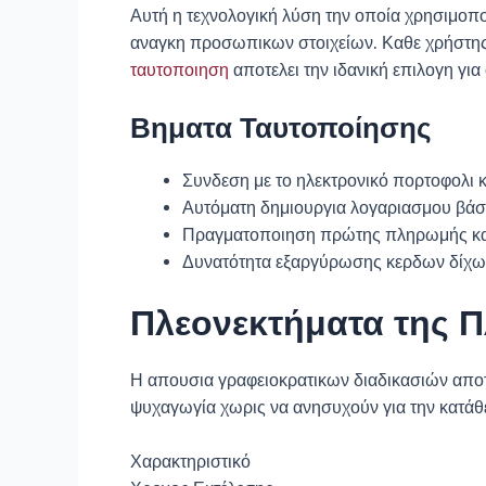
Αυτή η τεχνολογική λύση την οποία χρησιμοπ
αναγκη προσωπικων στοιχείων. Καθε χρήστης 
ταυτοποιηση
αποτελει την ιδανική επιλογη γι
Βηματα Ταυτοποίησης
Συνδεση με το ηλεκτρονικό πορτοφολι
Αυτόματη δημιουργια λογαριασμου βάσ
Πραγματοποιηση πρώτης πληρωμής καθ
Δυνατότητα εξαργύρωσης κερδων δίχω
Πλεονεκτήματα της 
Η απουσια γραφειοκρατικων διαδικασιών αποτ
ψυχαγωγία χωρις να ανησυχούν για την κατά
Χαρακτηριστικό