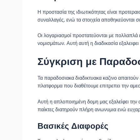
Η προστασία της ιδιωτικότητας είναι προτερα
συναλλαγές, ενώ τα στοιχεία αποθηκεύονται σ
Οι λογαριασμοί προστατεύονται με πολλαπλά
νομισμάτων. Αυτή αυτή η διαδικασία εξαλειφε
Σύγκριση με Παραδο
Τα παραδοσιακα διαδικτυακα καζινο απαιτούν 
πλατφορμα που διαθέτουμε επιτρεπει την αμεσ
Αυτή η απλοποιημένη δομη μας εξαλείφει την
παίκτες διατηρούν πλήρη ανωνυμια ενώ ευχαρι
Βασικές Διαφορές