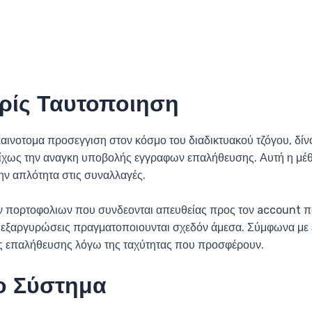
ωρίς Ταυτοποιηση
ινοτομα προσεγγιση στον κόσμο του διαδικτυακού τζόγου, δίνο
χως την αναγκη υποβολής εγγραφων επαλήθευσης. Αυτή η μέθοδ
την απλότητα στις συναλλαγές.
πορτοφολιων που συνδεονται απευθείας προς τον account παι
αι εξαργυρώσεις πραγματοποιουνται σχεδόν άμεσα. Σύμφωνα με 
ες επαλήθευσης λόγω της ταχύτητας που προσφέρουν.
ο Σύστημα