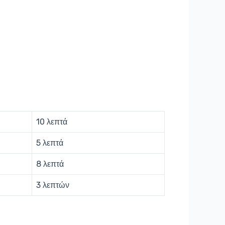
10 λεπτά
5 λεπτά
8 λεπτά
3 λεπτών