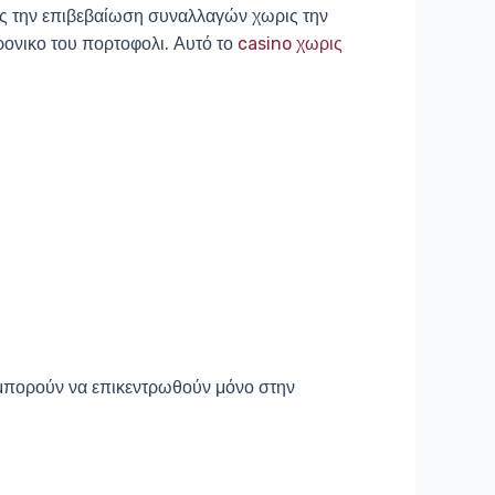
ας την επιβεβαίωση συναλλαγών χωρις την
ονικο του πορτοφολι. Αυτό το
casino χωρις
 μπορούν να επικεντρωθούν μόνο στην