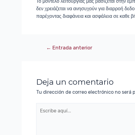
Το μοντελο λειτουργίας μας βασίζεται στην εμ
δεν χρειάζεται να ανησυχούν για διαρροή δε
παρέχοντας διαφάνεια και ασφάλεια σε καθε β
←
Entrada anterior
Deja un comentario
Tu dirección de correo electrónico no será 