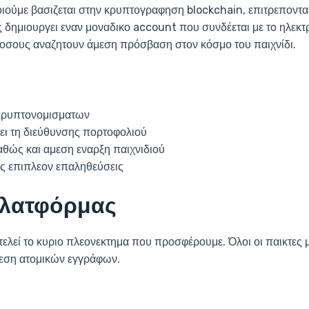
οιούμε βασιζεται στην κρυπτογραφηση blockchain, επιτρεποντ
δημιουργει εναν μοναδικο account που συνδέεται με το ηλεκτρ
α οσους αναζητουν άμεση πρόσβαση στον κόσμο του παιχνίδι.
 κρυπτονομισματων
ει τη διεύθυνσης πορτοφολιού
ώς και αμεση εναρξη παιχνιδιού
ς επιπλεον επαληθεύσεις
Πλατφόρμας
ελεί το κυριο πλεονεκτημα που προσφέρουμε. Όλοι οι παικτες
θεση ατομικών εγγράφων.