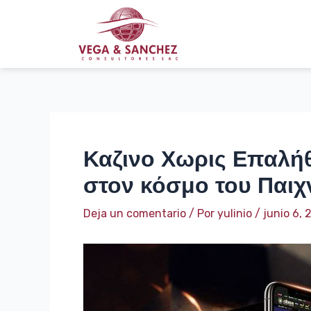
Καζινο Χωρις Επαλήθ
στον κόσμο του Παιχν
Deja un comentario
/ Por
yulinio
/
junio 6,