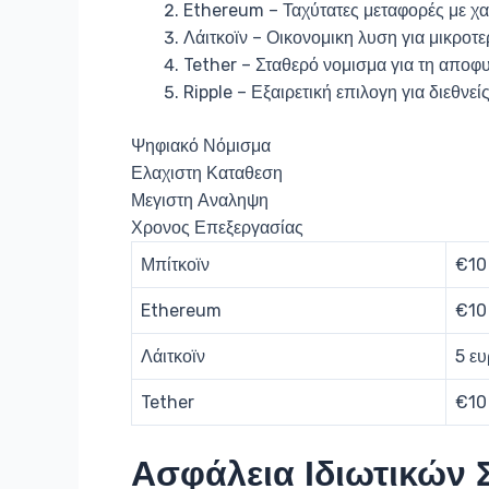
Ethereum – Ταχύτατες μεταφορές με χα
Λάιτκοϊν – Οικονομικη λυση για μικροτ
Tether – Σταθερό νομισμα για τη απο
Ripple – Εξαιρετική επιλογη για διεθνε
Ψηφιακό Νόμισμα
Ελαχιστη Καταθεση
Μεγιστη Αναληψη
Χρονος Επεξεργασίας
Μπίτκοϊν
€10
Ethereum
€10
Λάιτκοϊν
5 ε
Tether
€10
Ασφάλεια Ιδιωτικών 