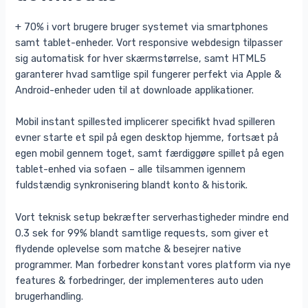
+ 70% i vort brugere bruger systemet via smartphones
samt tablet-enheder. Vort responsive webdesign tilpasser
sig automatisk for hver skærmstørrelse, samt HTML5
garanterer hvad samtlige spil fungerer perfekt via Apple &
Android-enheder uden til at downloade applikationer.
Mobil instant spillested implicerer specifikt hvad spilleren
evner starte et spil på egen desktop hjemme, fortsæt på
egen mobil gennem toget, samt færdiggøre spillet på egen
tablet-enhed via sofaen – alle tilsammen igennem
fuldstændig synkronisering blandt konto & historik.
Vort teknisk setup bekræfter serverhastigheder mindre end
0.3 sek for 99% blandt samtlige requests, som giver et
flydende oplevelse som matche & besejrer native
programmer. Man forbedrer konstant vores platform via nye
features & forbedringer, der implementeres auto uden
brugerhandling.