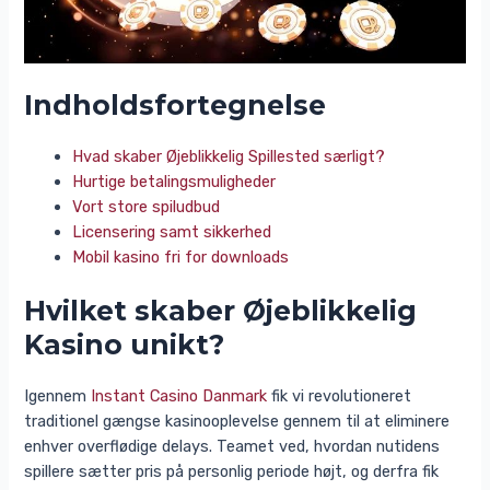
Indholdsfortegnelse
Hvad skaber Øjeblikkelig Spillested særligt?
Hurtige betalingsmuligheder
Vort store spiludbud
Licensering samt sikkerhed
Mobil kasino fri for downloads
Hvilket skaber Øjeblikkelig
Kasino unikt?
Igennem
Instant Casino Danmark
fik vi revolutioneret
traditionel gængse kasinooplevelse gennem til at eliminere
enhver overflødige delays. Teamet ved, hvordan nutidens
spillere sætter pris på personlig periode højt, og derfra fik