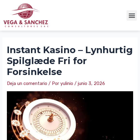
Instant Kasino – Lynhurtig
Spilglæde Fri for
Forsinkelse
Deja un comentario
/ Por
yulinio
/
junio 3, 2026