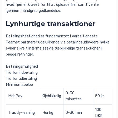
hvad fjerner kravet for til at uploade filer samt vente
igennem håndgreb godkendelse.
Lynhurtige transaktioner
Betalingshastighed er fundamentet i vores tjeneste.
Teamet partnerer udelukkende via betalingsudbydere hvilke
evner sikre tilnærmelsesvis øjeblikkelige transaktioner i
begge retninger.
Betalingsmulighed
Tid for indbetaling
Tid for udbetaling
Minimumsbeløb
0-30
MobPay
Øjeblikkelig
50 kr.
minutter
100
Trustly-løsning
Hurtig
0-30 min
DKK