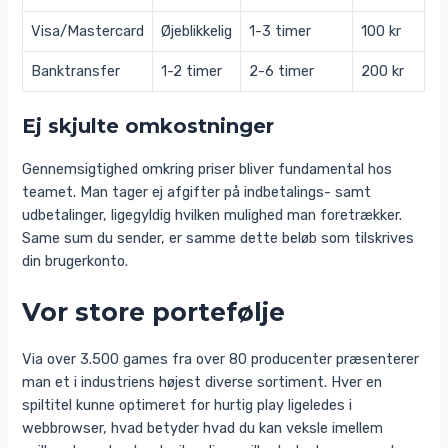
Visa/Mastercard
Øjeblikkelig
1-3 timer
100 kr
Banktransfer
1-2 timer
2-6 timer
200 kr
Ej skjulte omkostninger
Gennemsigtighed omkring priser bliver fundamental hos
teamet. Man tager ej afgifter på indbetalings- samt
udbetalinger, ligegyldig hvilken mulighed man foretrækker.
Same sum du sender, er samme dette beløb som tilskrives
din brugerkonto.
Vor store portefølje
Via over 3.500 games fra over 80 producenter præsenterer
man et i industriens højest diverse sortiment. Hver en
spiltitel kunne optimeret for hurtig play ligeledes i
webbrowser, hvad betyder hvad du kan veksle imellem