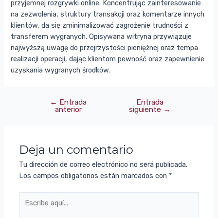
przyjemnej rozgrywki online. Koncentrując zainteresowanie
na zezwolenia, struktury transakcji oraz komentarze innych
klientów, da się zminimalizować zagrożenie trudności z
transferem wygranych. Opisywana witryna przywiązuje
najwyższą uwagę do przejrzystości pieniężnej oraz tempa
realizacji operacji, dając klientom pewność oraz zapewnienie
uzyskania wygranych środków.
←
Entrada
Entrada
anterior
siguiente
→
Deja un comentario
Tu dirección de correo electrónico no será publicada.
Los campos obligatorios están marcados con
*