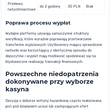
Przelewy
do 2 godziny
30 PLN
Brak
natychmiastowe
Poprawa procesu wypłat
Wydajne platformy używają samoczynne struktury
weryfikacji, które wyraźnie poprawiają przetwarzanie
transferów wyjściowych. Użytkownicy mający sprawdzone
rachunki oraz korzystający z identycznej sposobu do
depozytów i wypłat mają możliwość spodziewać się na
błyskawiczne realizację transakcji finansowych.
Powszechne niedopatrzenia
dokonywane przy wyborze
kasyna
Decyzja o doborze witryny hazardowej często realizowana
jest pod działaniem uczuć lub zachęcających ofert