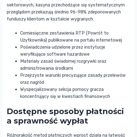
sektorowych, kasyna przechodzące się systematycznym
przeglądom przekazują średnio 96-98% zdeponowanych
funduszy klientom w kształcie wygranych.
Comiesięczne zestawienia RTP (Powrót to
Użytkownika) publikowane na portalu internetowej
Poświadczenia udzielone przez instytucje
weryfikujące software hazardowe
Materiały zasad świadomej rozgrywki oraz
administrowania środkami
Przejrzyste warunki precyzujące zasady przelewów
oraz nagród
Wyspecjalizowany sekcja pomocy gracza
koncentrujący się w kwestiach finansowych
Dostępne sposoby płatności
a sprawność wypłat
Różnorakość metod płatniczych wprost działa na łatwość