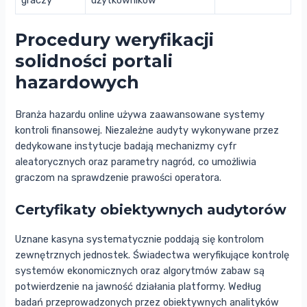
Procedury weryfikacji
solidności portali
hazardowych
Branża hazardu online używa zaawansowane systemy
kontroli finansowej. Niezależne audyty wykonywane przez
dedykowane instytucje badają mechanizmy cyfr
aleatorycznych oraz parametry nagród, co umożliwia
graczom na sprawdzenie prawości operatora.
Certyfikaty obiektywnych audytorów
Uznane kasyna systematycznie poddają się kontrolom
zewnętrznych jednostek. Świadectwa weryfikujące kontrolę
systemów ekonomicznych oraz algorytmów zabaw są
potwierdzenie na jawność działania platformy. Według
badań przeprowadzonych przez obiektywnych analityków