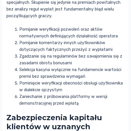
specjalnych. Skupienie się jedynie na premiach powitalnych
bez analizy reguł wypłat jest fundamentalny błąd wielu
początkujących graczy.
Pomijanie weryfikacji pozwoleń oraz aktów
normatywnych definiujących działalność operatora
Pomijanie komentarzy innych użytkowników
dotyczących faktycznych przeżyć z wypłatami
Zgadzanie się na regulaminów bez ознajomienia się z
zasadami obrotu bonusami
Selekcja kasyna wyłącznie na fundamencie wartości
premii bez sprawdzenia wymagań
Pominięcie weryfikacji obecności obsługi użytkownika
w dialekcie ojczystym
Zaniechanie z próbowania platformy w wersji
demonstracyjnej przed wpłatą
Zabezpieczenia kapitału
klientów w uznanych