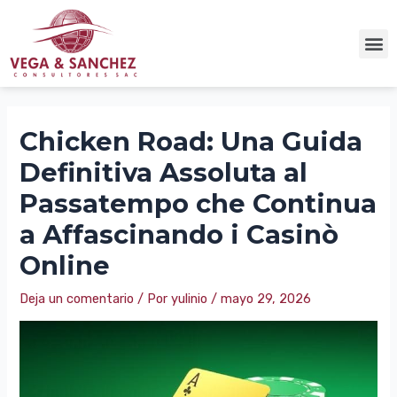
Chicken Road: Una Guida
Definitiva Assoluta al
Passatempo che Continua
a Affascinando i Casinò
Online
Deja un comentario
/ Por
yulinio
/
mayo 29, 2026