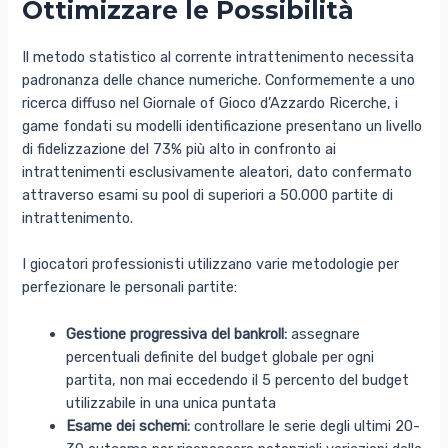
Ottimizzare le Possibilità
Il metodo statistico al corrente intrattenimento necessita
padronanza delle chance numeriche. Conformemente a uno
ricerca diffuso nel Giornale of Gioco d’Azzardo Ricerche, i
game fondati su modelli identificazione presentano un livello
di fidelizzazione del 73% più alto in confronto ai
intrattenimenti esclusivamente aleatori, dato confermato
attraverso esami su pool di superiori a 50.000 partite di
intrattenimento.
I giocatori professionisti utilizzano varie metodologie per
perfezionare le personali partite:
Gestione progressiva del bankroll:
assegnare
percentuali definite del budget globale per ogni
partita, non mai eccedendo il 5 percento del budget
utilizzabile in una unica puntata
Esame dei schemi:
controllare le serie degli ultimi 20-