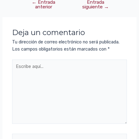
←
Entrada
Entrada
anterior
siguiente
→
Deja un comentario
Tu dirección de correo electrónico no será publicada.
Los campos obligatorios están marcados con
*