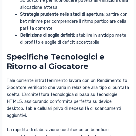
30 outcome per riconoscere potenziali variazioni dalla
allocazione attesa
Strategia prudente nelle stadi di apertura:
partire con
bet minime per comprendere il ritmo particolare della
partita corrente
Definizione di soglie definiti:
stabilire in anticipo mete
di profitto e soglie di deficit accettabile
Specifiche Tecnologici e
Ritorno al Giocatore
Tale corrente intrattenimento lavora con un Rendimento to
Giocatore verificato che varia in relazione alla tipo di puntata
scelta. L’architettura tecnologica si basa su tecnologie
HTML5, assicurando conformità perfetta su device
desktop, tab e cellulari privo di necessità di scaricamenti
aggiuntivi.
La rapidità di elaborazione costituisce un beneficio