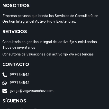
NOSOTROS
Empresa peruana que brinda los Servicios de Consultoría en
Gestión Integral del Activo Fijo y Existencias,
SERVICIOS
Consultoría en gestión integral del activo fijo y existencias
Tipos de inventarios
Consultoría de valuaciones del activo fijo y/o existencias
CONTACTO
997754542
997754542
gvega@vegaysanchez.com
SÍGUENOS