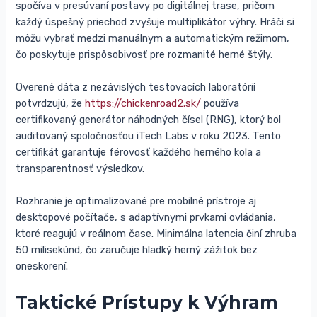
spočíva v presúvaní postavy po digitálnej trase, pričom
každý úspešný priechod zvyšuje multiplikátor výhry. Hráči si
môžu vybrať medzi manuálnym a automatickým režimom,
čo poskytuje prispôsobivosť pre rozmanité herné štýly.
Overené dáta z nezávislých testovacích laboratórií
potvrdzujú, že
https://chickenroad2.sk/
používa
certifikovaný generátor náhodných čísel (RNG), ktorý bol
auditovaný spoločnosťou iTech Labs v roku 2023. Tento
certifikát garantuje férovosť každého herného kola a
transparentnosť výsledkov.
Rozhranie je optimalizované pre mobilné prístroje aj
desktopové počítače, s adaptívnymi prvkami ovládania,
ktoré reagujú v reálnom čase. Minimálna latencia činí zhruba
50 milisekúnd, čo zaručuje hladký herný zážitok bez
oneskorení.
Taktické Prístupy k Výhram