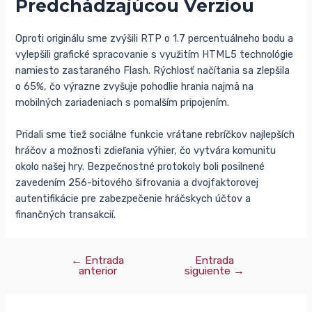
Predchádzajúcou Verziou
Oproti originálu sme zvýšili RTP o 1.7 percentuálneho bodu a
vylepšili grafické spracovanie s využitím HTML5 technológie
namiesto zastaraného Flash. Rýchlosť načítania sa zlepšila
o 65%, čo výrazne zvyšuje pohodlie hrania najmä na
mobilných zariadeniach s pomalším pripojením.
Pridali sme tiež sociálne funkcie vrátane rebríčkov najlepších
hráčov a možnosti zdieľania výhier, čo vytvára komunitu
okolo našej hry. Bezpečnostné protokoly boli posilnené
zavedením 256-bitového šifrovania a dvojfaktorovej
autentifikácie pre zabezpečenie hráčskych účtov a
finančných transakcií.
←
Entrada
Entrada
anterior
siguiente
→