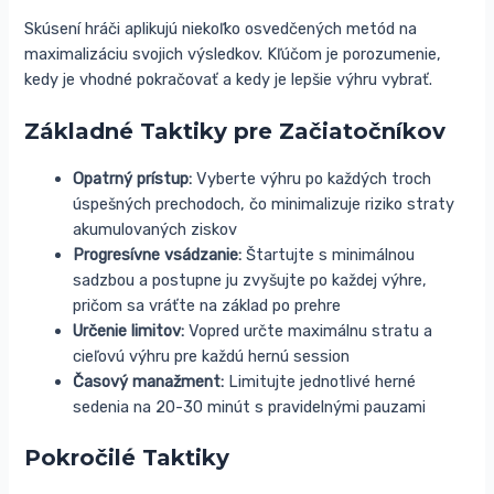
Skúsení hráči aplikujú niekoľko osvedčených metód na
maximalizáciu svojich výsledkov. Kľúčom je porozumenie,
kedy je vhodné pokračovať a kedy je lepšie výhru vybrať.
Základné Taktiky pre Začiatočníkov
Opatrný prístup:
Vyberte výhru po každých troch
úspešných prechodoch, čo minimalizuje riziko straty
akumulovaných ziskov
Progresívne vsádzanie:
Štartujte s minimálnou
sadzbou a postupne ju zvyšujte po každej výhre,
pričom sa vráťte na základ po prehre
Určenie limitov:
Vopred určte maximálnu stratu a
cieľovú výhru pre každú hernú session
Časový manažment:
Limitujte jednotlivé herné
sedenia na 20-30 minút s pravidelnými pauzami
Pokročilé Taktiky