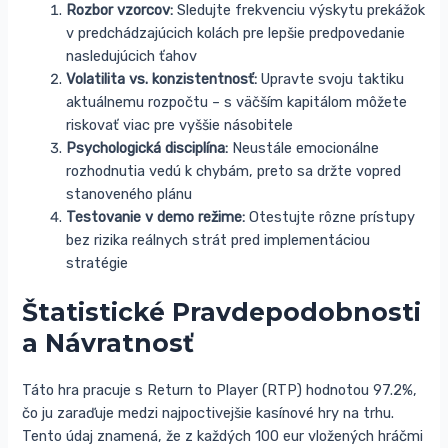
Rozbor vzorcov:
Sledujte frekvenciu výskytu prekážok
v predchádzajúcich kolách pre lepšie predpovedanie
nasledujúcich ťahov
Volatilita vs. konzistentnosť:
Upravte svoju taktiku
aktuálnemu rozpočtu – s väčším kapitálom môžete
riskovať viac pre vyššie násobitele
Psychologická disciplína:
Neustále emocionálne
rozhodnutia vedú k chybám, preto sa držte vopred
stanoveného plánu
Testovanie v demo režime:
Otestujte rôzne prístupy
bez rizika reálnych strát pred implementáciou
stratégie
Štatistické Pravdepodobnosti
a Návratnosť
Táto hra pracuje s Return to Player (RTP) hodnotou 97.2%,
čo ju zaraďuje medzi najpoctivejšie kasínové hry na trhu.
Tento údaj znamená, že z každých 100 eur vložených hráčmi