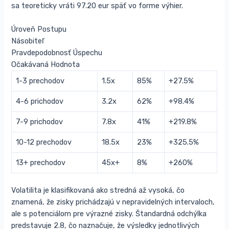
sa teoreticky vráti 97.20 eur späť vo forme výhier.
Úroveň Postupu
Násobiteľ
Pravdepodobnosť Úspechu
Očakávaná Hodnota
1-3 prechodov
1.5x
85%
+27.5%
4-6 prichodov
3.2x
62%
+98.4%
7-9 prichodov
7.8x
41%
+219.8%
10-12 prechodov
18.5x
23%
+325.5%
13+ prechodov
45x+
8%
+260%
Volatilita je klasifikovaná ako stredná až vysoká, čo
znamená, že zisky prichádzajú v nepravidelných intervaloch,
ale s potenciálom pre výrazné zisky. Štandardná odchýlka
predstavuje 2.8, čo naznačuje, že výsledky jednotlivých