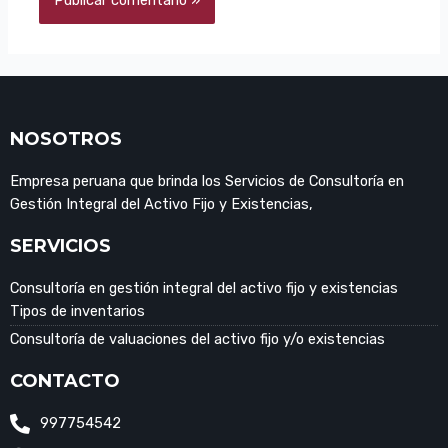
NOSOTROS
Empresa peruana que brinda los Servicios de Consultoría en
Gestión Integral del Activo Fijo y Existencias,
SERVICIOS
Consultoría en gestión integral del activo fijo y existencias
Tipos de inventarios
Consultoría de valuaciones del activo fijo y/o existencias
CONTACTO
997754542