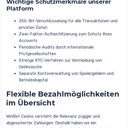
Wichtige Schutzmerkmale unserer
Platform
256-Bit-Verschlüsselung für alle Transaktionen und
privaten Daten
Zwei-Faktor-Authentifizierung zum Schutz Ihres
Accounts
Periodische Audits durch internationale
Prüfgesellschaften
Strenge KYC-Verfahren zur Vermeidung von
Geldwäsche
Separate Kontoverwaltung von Spielergeldern und
Betriebskapital
Flexible Bezahlmöglichkeiten
im Übersicht
WinBet Casino versteht die Relevanz zügiger und
abgesicherter Zahlungen. Deshalb haben wir ein