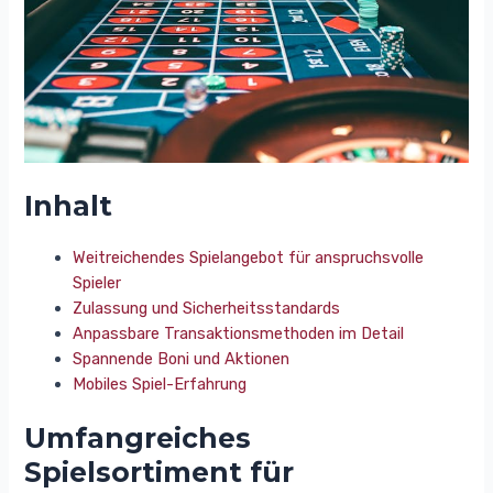
Inhalt
Weitreichendes Spielangebot für anspruchsvolle
Spieler
Zulassung und Sicherheitsstandards
Anpassbare Transaktionsmethoden im Detail
Spannende Boni und Aktionen
Mobiles Spiel-Erfahrung
Umfangreiches
Spielsortiment für