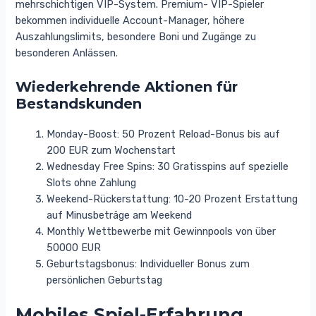
mehrschichtigen VIP-System. Premium- VIP-Spieler
bekommen individuelle Account-Manager, höhere
Auszahlungslimits, besondere Boni und Zugänge zu
besonderen Anlässen.
Wiederkehrende Aktionen für
Bestandskunden
Monday-Boost: 50 Prozent Reload-Bonus bis auf
200 EUR zum Wochenstart
Wednesday Free Spins: 30 Gratisspins auf spezielle
Slots ohne Zahlung
Weekend-Rückerstattung: 10-20 Prozent Erstattung
auf Minusbeträge am Weekend
Monthly Wettbewerbe mit Gewinnpools von über
50000 EUR
Geburtstagsbonus: Individueller Bonus zum
persönlichen Geburtstag
Mobiles Spiel-Erfahrung