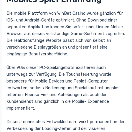
Die mobile Plattform von WinBet Casino wurde gänzlich für
iOS- und Android-Geräte optimiert. Ohne Download einer
separaten Applikation können Sie sofort über Deinen Mobile-
Browser auf dieses vollständige Game-Sortiment zugreifen.
Die reaktionsfähige Website passt sich von selbst an
verschiedene Displaygrößen an und präsentiert eine
eingängige Benutzeroberfläche.
Über 90% dieser PC-Spielangebots existieren auch
unterwegs zur Verfügung. Die Touchsteuerung wurde
besonders für Mobile Devices und Tablet-Computer
entworfen, sodass Bedienung und Spielablauf reibungslos
arbeiten. Ebenso Ein- und Abhebungen als auch der
Kundendienst sind gänzlich in die Mobile- Experience
implementiert.
Dieses technisches Entwicklerteam wirkt permanent an der
Verbesserung der Loading-Zeiten und der visuellen