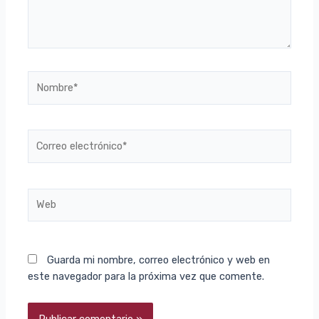
Guarda mi nombre, correo electrónico y web en
este navegador para la próxima vez que comente.