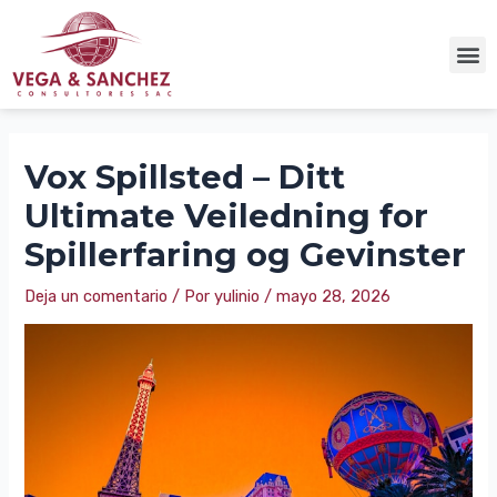
Vox Spillsted – Ditt
Ultimate Veiledning for
Spillerfaring og Gevinster
Deja un comentario
/ Por
yulinio
/
mayo 28, 2026