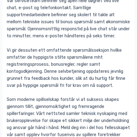
Vår serviceteam befinner seg åpen hele døgnet ved live
chat, e-post og telefonkontakt. Samtlige
supportmedarbeidere befinner seg skolert til takle alt
mellom tekniske issues til bonus spørsmål samt økonomiske
spørsmål. Gjennomsnittlig responstid på live chat står under
to minutter, mens e-poster håndteres på seks timer.
Vi gir dessuten ett omfattende spørsmålsseksjon hvilke
omfatter de hyppigste stilte spørsmålene mht
registreringsprosess, bonusregler, regler samt
kontogodkjenning. Denne selvbetjening oppdateres jevnlig
grunnet fra feedback hos kunder, slik at du hurtig får finne
svar på hyppige spørsmål fri for krav om nå support.
Som moderne spillselskap forstår vi at suksess skapes
gjennom tillit, gjennomsiktighet og fremragende
spillerfaringer. Vårt nettsted samler teknisk nyskaping med
brukeropplevelse for skape et sikkert miljø der underholdning
og ansvar går hånd i hånd. Meld deg inn i del hos fellesskapet
vår samt opplev hvorfor tusenvis av spillere foretrekker