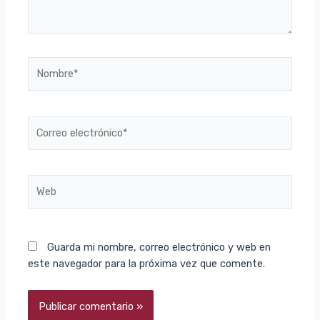
Guarda mi nombre, correo electrónico y web en
este navegador para la próxima vez que comente.