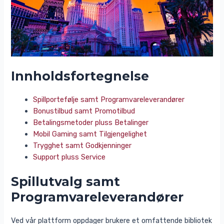
Innholdsfortegnelse
Spillportefølje samt Programvareleverandører
Bonustilbud samt Promotilbud
Betalingsmetoder pluss Betalinger
Mobil Gaming samt Tilgjengelighet
Trygghet samt Godkjenninger
Support pluss Service
Spillutvalg samt
Programvareleverandører
Ved vår plattform oppdager brukere et omfattende bibliotek