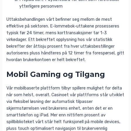
ytterligere personvern
Uttaksbehandlingen vårt befinner seg mellom de mest
effektive på sektoren. E-lommebok-uttakene prosesseres
typisk før 24 timer, mens korttransaksjoner tar 1-3
virkedager. Ett bekreftet opplysning hos vår statistikk
bekrefter der åttisju prosent fra hver uttaksbestillinger
autoriseres pluss håndteres på 12 timer fra forespørsel, gitt
hvordan brukerkontoen er helt bekreftet.
Mobil Gaming og Tilgang
Vår mobilbaserte plattform tilbyr spillere mulighet for delta
når som helst, overalt. Casinoet vår plattforms står utviklet
via fleksibel løsning der automatisk tilpasser
skjermstørrelsen ved brukerens enhet, enten det er en
smarttelefon og iPad. Mer enn nittifem prosent av
spillbiblioteket vårt står helt funksjonell på mobile devices,
pluss touch optimalisert navigasjon til brukervennlig