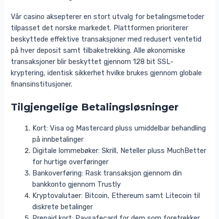
Vår casino aksepterer en stort utvalg for betalingsmetoder
tilpasset det norske markedet. Plattformen prioriterer
beskyttede effektive transaksjoner med redusert ventetid
på hver deposit samt tilbaketrekking. Alle økonomiske
transaksjoner blir beskyttet gjennom 128 bit SSL-
kryptering, identisk sikkerhet hvilke brukes gjennom globale
finansinstitusjoner.
Tilgjengelige Betalingsløsninger
Kort: Visa og Mastercard pluss umiddelbar behandling
på innbetalinger
Digitale lommebøker: Skrill, Neteller pluss MuchBetter
for hurtige overføringer
Bankoverføring: Rask transaksjon gjennom din
bankkonto gjennom Trustly
Kryptovalutaer: Bitcoin, Ethereum samt Litecoin til
diskrete betalinger
Prepaid kort: Paysafecard for dem som foretrekker