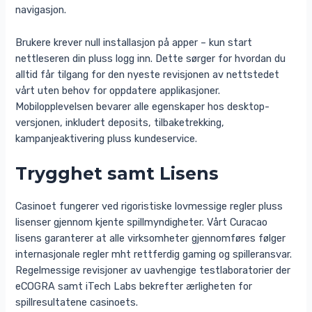
navigasjon.
Brukere krever null installasjon på apper – kun start
nettleseren din pluss logg inn. Dette sørger for hvordan du
alltid får tilgang for den nyeste revisjonen av nettstedet
vårt uten behov for oppdatere applikasjoner.
Mobilopplevelsen bevarer alle egenskaper hos desktop-
versjonen, inkludert deposits, tilbaketrekking,
kampanjeaktivering pluss kundeservice.
Trygghet samt Lisens
Casinoet fungerer ved rigoristiske lovmessige regler pluss
lisenser gjennom kjente spillmyndigheter. Vårt Curacao
lisens garanterer at alle virksomheter gjennomføres følger
internasjonale regler mht rettferdig gaming og spilleransvar.
Regelmessige revisjoner av uavhengige testlaboratorier der
eCOGRA samt iTech Labs bekrefter ærligheten for
spillresultatene casinoets.