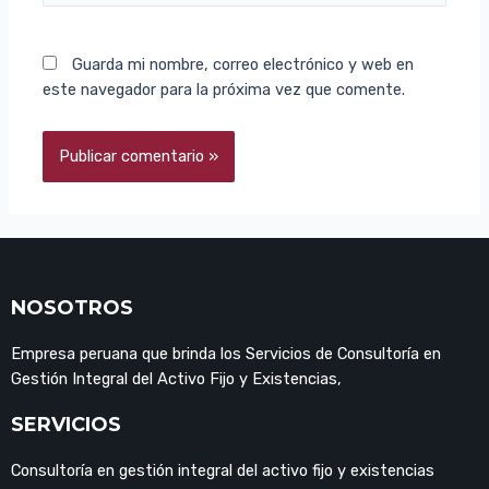
Guarda mi nombre, correo electrónico y web en
este navegador para la próxima vez que comente.
NOSOTROS
Empresa peruana que brinda los Servicios de Consultoría en
Gestión Integral del Activo Fijo y Existencias,
SERVICIOS
Consultoría en gestión integral del activo fijo y existencias