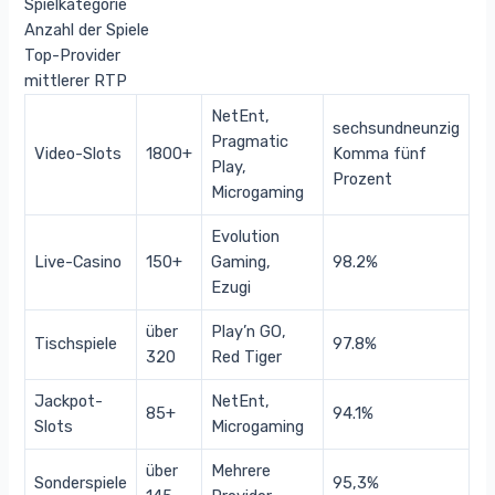
Spielkategorie
Anzahl der Spiele
Top-Provider
mittlerer RTP
NetEnt,
sechsundneunzig
Pragmatic
Video-Slots
1800+
Komma fünf
Play,
Prozent
Microgaming
Evolution
Live-Casino
150+
Gaming,
98.2%
Ezugi
über
Play’n GO,
Tischspiele
97.8%
320
Red Tiger
Jackpot-
NetEnt,
85+
94.1%
Slots
Microgaming
über
Mehrere
Sonderspiele
95,3%