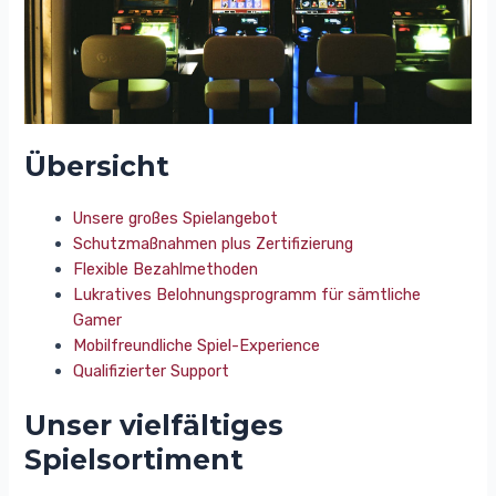
Übersicht
Unsere großes Spielangebot
Schutzmaßnahmen plus Zertifizierung
Flexible Bezahlmethoden
Lukratives Belohnungsprogramm für sämtliche
Gamer
Mobilfreundliche Spiel-Experience
Qualifizierter Support
Unser vielfältiges
Spielsortiment