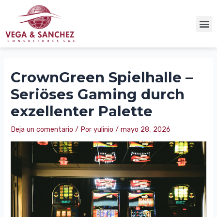
CrownGreen Spielhalle –
Seriöses Gaming durch
exzellenter Palette
Deja un comentario
/ Por
yulinio
/
mayo 28, 2026