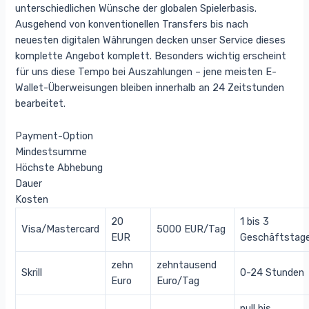
unterschiedlichen Wünsche der globalen Spielerbasis.
Ausgehend von konventionellen Transfers bis nach
neuesten digitalen Währungen decken unser Service dieses
komplette Angebot komplett. Besonders wichtig erscheint
für uns diese Tempo bei Auszahlungen – jene meisten E-
Wallet-Überweisungen bleiben innerhalb an 24 Zeitstunden
bearbeitet.
Payment-Option
Mindestsumme
Höchste Abhebung
Dauer
Kosten
20
1 bis 3
Visa/Mastercard
5000 EUR/Tag
EUR
Geschäftstag
zehn
zehntausend
Skrill
0-24 Stunden
Euro
Euro/Tag
null bis