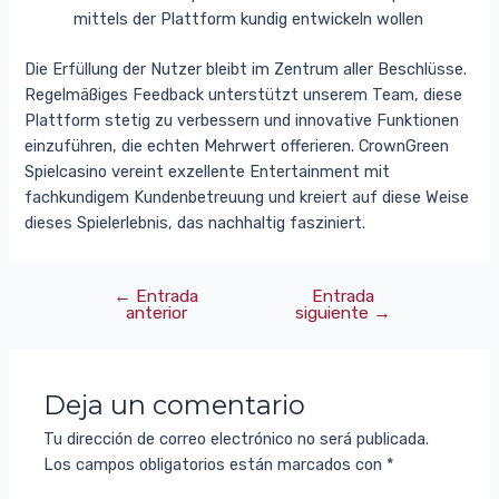
mittels der Plattform kundig entwickeln wollen
Die Erfüllung der Nutzer bleibt im Zentrum aller Beschlüsse.
Regelmäßiges Feedback unterstützt unserem Team, diese
Plattform stetig zu verbessern und innovative Funktionen
einzuführen, die echten Mehrwert offerieren. CrownGreen
Spielcasino vereint exzellente Entertainment mit
fachkundigem Kundenbetreuung und kreiert auf diese Weise
dieses Spielerlebnis, das nachhaltig fasziniert.
←
Entrada
Entrada
anterior
siguiente
→
Deja un comentario
Tu dirección de correo electrónico no será publicada.
Los campos obligatorios están marcados con
*