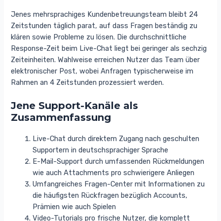
Jenes mehrsprachiges Kundenbetreuungsteam bleibt 24
Zeitstunden täglich parat, auf dass Fragen beständig zu
klären sowie Probleme zu lösen. Die durchschnittliche
Response-Zeit beim Live-Chat liegt bei geringer als sechzig
Zeiteinheiten. Wahlweise erreichen Nutzer das Team über
elektronischer Post, wobei Anfragen typischerweise im
Rahmen an 4 Zeitstunden prozessiert werden.
Jene Support-Kanäle als
Zusammenfassung
Live-Chat durch direktem Zugang nach geschulten
Supportern in deutschsprachiger Sprache
E-Mail-Support durch umfassenden Rückmeldungen
wie auch Attachments pro schwierigere Anliegen
Umfangreiches Fragen-Center mit Informationen zu
die häufigsten Rückfragen bezüglich Accounts,
Prämien wie auch Spielen
Video-Tutorials pro frische Nutzer, die komplett