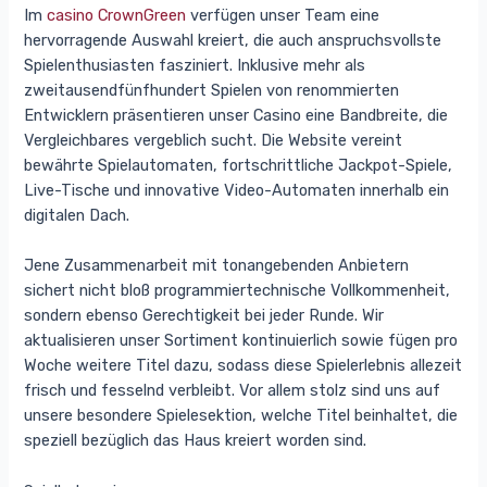
Im
casino CrownGreen
verfügen unser Team eine
hervorragende Auswahl kreiert, die auch anspruchsvollste
Spielenthusiasten fasziniert. Inklusive mehr als
zweitausendfünfhundert Spielen von renommierten
Entwicklern präsentieren unser Casino eine Bandbreite, die
Vergleichbares vergeblich sucht. Die Website vereint
bewährte Spielautomaten, fortschrittliche Jackpot-Spiele,
Live-Tische und innovative Video-Automaten innerhalb ein
digitalen Dach.
Jene Zusammenarbeit mit tonangebenden Anbietern
sichert nicht bloß programmiertechnische Vollkommenheit,
sondern ebenso Gerechtigkeit bei jeder Runde. Wir
aktualisieren unser Sortiment kontinuierlich sowie fügen pro
Woche weitere Titel dazu, sodass diese Spielerlebnis allezeit
frisch und fesselnd verbleibt. Vor allem stolz sind uns auf
unsere besondere Spielesektion, welche Titel beinhaltet, die
speziell bezüglich das Haus kreiert worden sind.