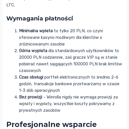
LTC.
Wymagania płatności
Minimalna wpłata
to tylko 20 PLN, co czyni
oferowane kasyno możliwym dla klientów o
zróżnicowanym zasobie
Górna wypłata
dla standardowych użytkowników to
20000 PLN codziennie, zaś gracze VIP są w stanie
pobierać nawet sięgających 100000 PLN brak limitów
czasowych
Czas obsługi
portfeli elektronicznych to średnio 2-6
godzin, transakcje bankowe przetwarzamy w czasie
1-3 dób operacyjnych
Bez prowizji
– Winrolla nigdy nie wymaga prowizji za
wpłaty i wypłaty, wszystkie koszty pokrywamy z
prywatnych zasobów
Profesjonalne wsparcie