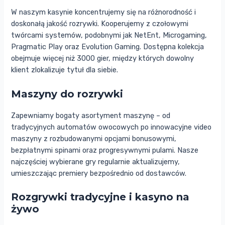
W naszym kasynie koncentrujemy się na różnorodność i
doskonałą jakość rozrywki. Kooperujemy z czołowymi
twórcami systemów, podobnymi jak NetEnt, Microgaming,
Pragmatic Play oraz Evolution Gaming. Dostępna kolekcja
obejmuje więcej niż 3000 gier, między których dowolny
klient zlokalizuje tytuł dla siebie.
Maszyny do rozrywki
Zapewniamy bogaty asortyment maszynę – od
tradycyjnych automatów owocowych po innowacyjne video
maszyny z rozbudowanymi opcjami bonusowymi,
bezpłatnymi spinami oraz progresywnymi pulami. Nasze
najczęściej wybierane gry regularnie aktualizujemy,
umieszczając premiery bezpośrednio od dostawców.
Rozgrywki tradycyjne i kasyno na
żywo