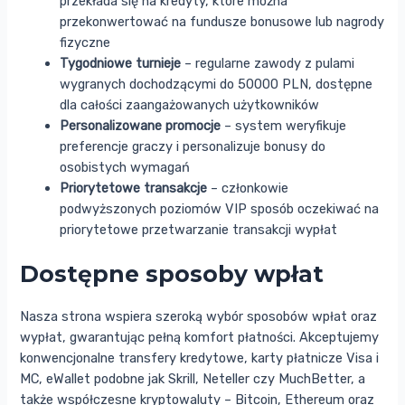
przekłada się na kredyty, które można
przekonwertować na fundusze bonusowe lub nagrody
fizyczne
Tygodniowe turnieje
– regularne zawody z pulami
wygranych dochodzącymi do 50000 PLN, dostępne
dla całości zaangażowanych użytkowników
Personalizowane promocje
– system weryfikuje
preferencje graczy i personalizuje bonusy do
osobistych wymagań
Priorytetowe transakcje
– członkowie
podwyższonych poziomów VIP sposób oczekiwać na
priorytetowe przetwarzanie transakcji wypłat
Dostępne sposoby wpłat
Nasza strona wspiera szeroką wybór sposobów wpłat oraz
wypłat, gwarantując pełną komfort płatności. Akceptujemy
konwencjonalne transfery kredytowe, karty płatnicze Visa i
MC, eWallet podobne jak Skrill, Neteller czy MuchBetter, a
także współczesne kryptowaluty – Bitcoin, Ethereum oraz