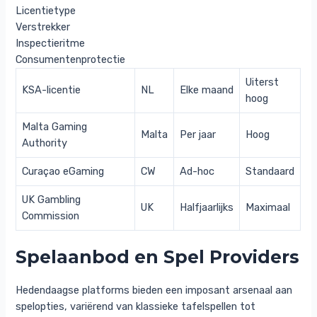
Licentietype
Verstrekker
Inspectieritme
Consumentenprotectie
Uiterst
KSA-licentie
NL
Elke maand
hoog
Malta Gaming
Malta
Per jaar
Hoog
Authority
Curaçao eGaming
CW
Ad-hoc
Standaard
UK Gambling
UK
Halfjaarlijks
Maximaal
Commission
Spelaanbod en Spel Providers
Hedendaagse platforms bieden een imposant arsenaal aan
spelopties, variërend van klassieke tafelspellen tot