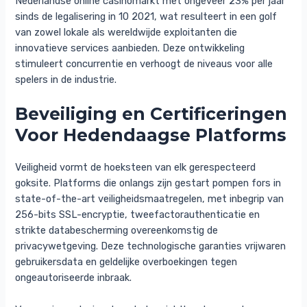
Nederlandse online casinomarkt met ongeveer 23% per jaar
sinds de legalisering in 10 2021, wat resulteert in een golf
van zowel lokale als wereldwijde exploitanten die
innovatieve services aanbieden. Deze ontwikkeling
stimuleert concurrentie en verhoogt de niveaus voor alle
spelers in de industrie.
Beveiliging en Certificeringen
Voor Hedendaagse Platforms
Veiligheid vormt de hoeksteen van elk gerespecteerd
goksite. Platforms die onlangs zijn gestart pompen fors in
state-of-the-art veiligheidsmaatregelen, met inbegrip van
256-bits SSL-encryptie, tweefactorauthenticatie en
strikte databescherming overeenkomstig de
privacywetgeving. Deze technologische garanties vrijwaren
gebruikersdata en geldelijke overboekingen tegen
ongeautoriseerde inbraak.