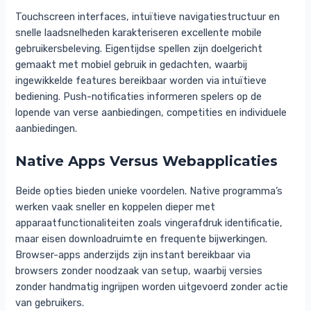
Touchscreen interfaces, intuïtieve navigatiestructuur en
snelle laadsnelheden karakteriseren excellente mobile
gebruikersbeleving. Eigentijdse spellen zijn doelgericht
gemaakt met mobiel gebruik in gedachten, waarbij
ingewikkelde features bereikbaar worden via intuïtieve
bediening. Push-notificaties informeren spelers op de
lopende van verse aanbiedingen, competities en individuele
aanbiedingen.
Native Apps Versus Webapplicaties
Beide opties bieden unieke voordelen. Native programma’s
werken vaak sneller en koppelen dieper met
apparaatfunctionaliteiten zoals vingerafdruk identificatie,
maar eisen downloadruimte en frequente bijwerkingen.
Browser-apps anderzijds zijn instant bereikbaar via
browsers zonder noodzaak van setup, waarbij versies
zonder handmatig ingrijpen worden uitgevoerd zonder actie
van gebruikers.