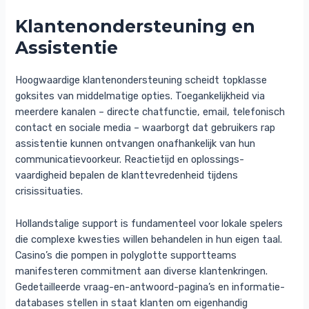
Klantenondersteuning en
Assistentie
Hoogwaardige klantenondersteuning scheidt topklasse
goksites van middelmatige opties. Toegankelijkheid via
meerdere kanalen – directe chatfunctie, email, telefonisch
contact en sociale media – waarborgt dat gebruikers rap
assistentie kunnen ontvangen onafhankelijk van hun
communicatievoorkeur. Reactietijd en oplossings-
vaardigheid bepalen de klanttevredenheid tijdens
crisissituaties.
Hollandstalige support is fundamenteel voor lokale spelers
die complexe kwesties willen behandelen in hun eigen taal.
Casino’s die pompen in polyglotte supportteams
manifesteren commitment aan diverse klantenkringen.
Gedetailleerde vraag-en-antwoord-pagina’s en informatie-
databases stellen in staat klanten om eigenhandig