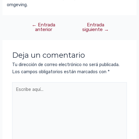
omgeving.
←
Entrada
Entrada
anterior
siguiente
→
Deja un comentario
Tu dirección de correo electrónico no será publicada.
Los campos obligatorios están marcados con
*