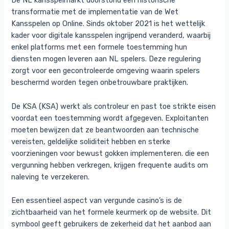
De NL kansspelmarkt doorstond een historische
transformatie met de implementatie van de Wet
Kansspelen op Online. Sinds oktober 2021 is het wettelijk
kader voor digitale kansspelen ingrijpend veranderd, waarbij
enkel platforms met een formele toestemming hun
diensten mogen leveren aan NL spelers. Deze regulering
zorgt voor een gecontroleerde omgeving waarin spelers
beschermd worden tegen onbetrouwbare praktijken.
De KSA (KSA) werkt als controleur en past toe strikte eisen
voordat een toestemming wordt afgegeven. Exploitanten
moeten bewijzen dat ze beantwoorden aan technische
vereisten, geldelijke soliditeit hebben en sterke
voorzieningen voor bewust gokken implementeren. die een
vergunning hebben verkregen, krijgen frequente audits om
naleving te verzekeren.
Een essentieel aspect van vergunde casino’s is de
zichtbaarheid van het formele keurmerk op de website. Dit
symbool geeft gebruikers de zekerheid dat het aanbod aan