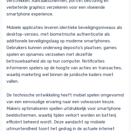
verstrekken. Aanraakschermen, portret besturing en
verbeterde graphics verzekeren voor een vloeiende
smartphone experience.
Mobiele applicaties leveren identieke beveiligingsniveaus als
desktop-versies, met biometrische authenticatie als
additionele beveiligingslaag op moderne smartphones.
Gebruikers kunnen onderweg deposito’s plaatsen, games
spelen en opnames verzoeken met dezelfde
betrouwbaarheid als op hun computer. Notificaties
informeren spelers op de hoogte van acties en transacties,
waarbij marketing wel binnen de juridische kaders moet
vallen.
De technische ontwikkeling heeft mobiel spelen omgevormd
van een eenvoudige ervaring naar een volwassen keuze.
Makers optimaliseren spellen uitdrukkelijk voor smartphone
beeldschermen, waarbij tijden verkort worden en batterij
efficiënt beheerd wordt. Deze aandacht op mobiele
uitmuntendheid toont het gedrag in de actuele internet