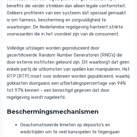
benefits die verder strekken dan alleen legale conformiteit.
Gokkers profiteren van een systeem dat speciaal gemaakt
is om fairness, bescherming en zorgvuldigheid te
waarborgen. De Nederlandse regelgeving hanteert strikte
voorwaarden die in het voordeel zijn van de consument.
Volledige uitslagen worden geproduceerd door
gecertificeerde Random Number Generatoren (RNG’s) die
door externe instituten gekeurd zijn. Dit waarborgt dat geen
enkele partij de uitkomsten van spellen kan manipuleren. Het
RTP (RTP) moet voor iedereen worden gepubliceerd, waarbij
gokkasten doorgaans een uitbetalingspercentage van 94%
tot 97% kennen – een bevestigd gegeven dat door
regelgeving wordt nageleefd.
Beschermingsmechanismen
Geautomatiseerde limieten op deposito’s en
wedstrijden om te veel kansspelen te tegengaan