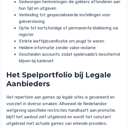
Gedwongen herinneringen die gokkers attenderen aan
hun tijd en uitgaven
Verbinding tot gespecialiseerde instellingen voor
gokverslaving
Optie tot kortstondige of permanente blokkering via
register
Strikte leeftijdsverificatie om jeugd te weren
Heldere informatie zonder valse reclame
Gescheiden accounts zodat spelersaldo’s beschermd
blijven bij bankroet
Het Spelportfolio bij Legale
Aanbieders
Het repertoire aan games op legale sites is gevarieerd en
voorziet in diverse smaken. Alhoewel de Nederlandse
wetgeving specifieke restricties handhaaft aan promotie,
blijft het aanbod zelf uitgebreid en wordt het constant
uitgebreid met actuele games van erkende providers.