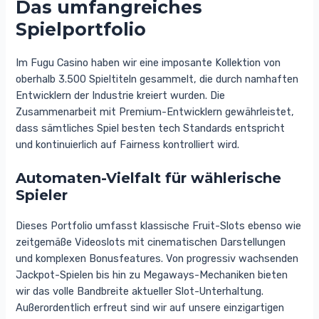
Das umfangreiches
Spielportfolio
Im Fugu Casino haben wir eine imposante Kollektion von
oberhalb 3.500 Spieltiteln gesammelt, die durch namhaften
Entwicklern der Industrie kreiert wurden. Die
Zusammenarbeit mit Premium-Entwicklern gewährleistet,
dass sämtliches Spiel besten tech Standards entspricht
und kontinuierlich auf Fairness kontrolliert wird.
Automaten-Vielfalt für wählerische
Spieler
Dieses Portfolio umfasst klassische Fruit-Slots ebenso wie
zeitgemäße Videoslots mit cinematischen Darstellungen
und komplexen Bonusfeatures. Von progressiv wachsenden
Jackpot-Spielen bis hin zu Megaways-Mechaniken bieten
wir das volle Bandbreite aktueller Slot-Unterhaltung.
Außerordentlich erfreut sind wir auf unsere einzigartigen