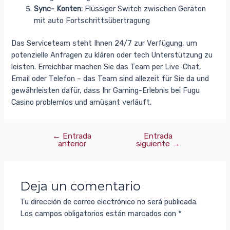
Sync- Konten:
Flüssiger Switch zwischen Geräten
mit auto Fortschrittsübertragung
Das Serviceteam steht Ihnen 24/7 zur Verfügung, um
potenzielle Anfragen zu klären oder tech Unterstützung zu
leisten. Erreichbar machen Sie das Team per Live-Chat,
Email oder Telefon – das Team sind allezeit für Sie da und
gewährleisten dafür, dass Ihr Gaming-Erlebnis bei Fugu
Casino problemlos und amüsant verläuft.
←
Entrada
Entrada
anterior
siguiente
→
Deja un comentario
Tu dirección de correo electrónico no será publicada.
Los campos obligatorios están marcados con
*