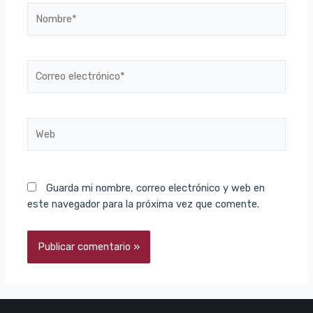
Guarda mi nombre, correo electrónico y web en
este navegador para la próxima vez que comente.