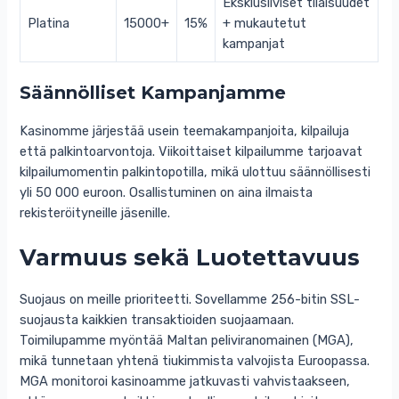
Eksklusiiviset tilaisuudet
Platina
15000+
15%
+ mukautetut
kampanjat
Säännölliset Kampanjamme
Kasinomme järjestää usein teemakampanjoita, kilpailuja
että palkintoarvontoja. Viikoittaiset kilpailumme tarjoavat
kilpailumomentin palkintopotilla, mikä ulottuu säännöllisesti
yli 50 000 euroon. Osallistuminen on aina ilmaista
rekisteröityneille jäsenille.
Varmuus sekä Luotettavuus
Suojaus on meille prioriteetti. Sovellamme 256-bitin SSL-
suojausta kaikkien transaktioiden suojaamaan.
Toimilupamme myöntää Maltan peliviranomainen (MGA),
mikä tunnetaan yhtenä tiukimmista valvojista Euroopassa.
MGA monitoroi kasinoamme jatkuvasti vahvistaakseen,