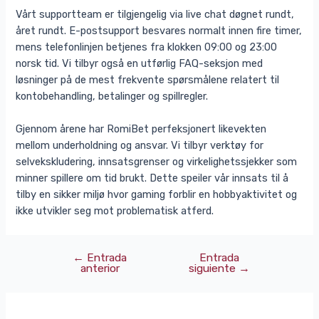
Vårt supportteam er tilgjengelig via live chat døgnet rundt,
året rundt. E-postsupport besvares normalt innen fire timer,
mens telefonlinjen betjenes fra klokken 09:00 og 23:00
norsk tid. Vi tilbyr også en utførlig FAQ-seksjon med
løsninger på de mest frekvente spørsmålene relatert til
kontobehandling, betalinger og spillregler.
Gjennom årene har RomiBet perfeksjonert likevekten
mellom underholdning og ansvar. Vi tilbyr verktøy for
selvekskludering, innsatsgrenser og virkelighetssjekker som
minner spillere om tid brukt. Dette speiler vår innsats til å
tilby en sikker miljø hvor gaming forblir en hobbyaktivitet og
ikke utvikler seg mot problematisk atferd.
←
Entrada
Entrada
anterior
siguiente
→