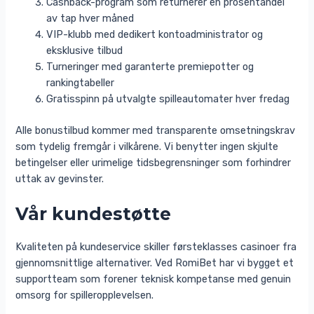
Cashback-program som returnerer en prosentandel
av tap hver måned
VIP-klubb med dedikert kontoadministrator og
eksklusive tilbud
Turneringer med garanterte premiepotter og
rankingtabeller
Gratisspinn på utvalgte spilleautomater hver fredag
Alle bonustilbud kommer med transparente omsetningskrav
som tydelig fremgår i vilkårene. Vi benytter ingen skjulte
betingelser eller urimelige tidsbegrensninger som forhindrer
uttak av gevinster.
Vår kundestøtte
Kvaliteten på kundeservice skiller førsteklasses casinoer fra
gjennomsnittlige alternativer. Ved RomiBet har vi bygget et
supportteam som forener teknisk kompetanse med genuin
omsorg for spilleropplevelsen.