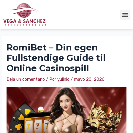
RomiBet – Din egen
Fullstendige Guide til
Online Casinospill
Deja un comentario
/ Por
yulinio
/
mayo 20, 2026