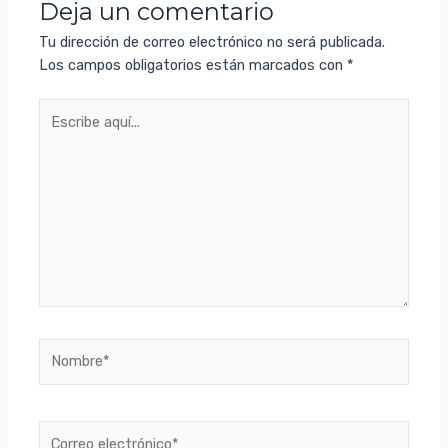
Deja un comentario
Tu dirección de correo electrónico no será publicada.
Los campos obligatorios están marcados con
*