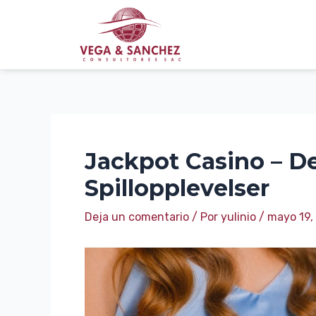
Jackpot Casino – De
Spillopplevelser
Deja un comentario
/ Por
yulinio
/
mayo 19,