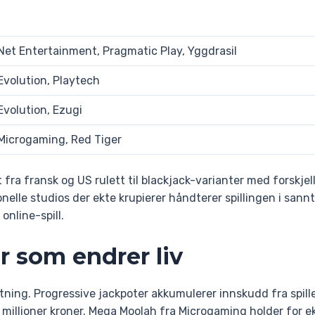
Net Entertainment, Pragmatic Play, Yggdrasil
Evolution, Playtech
Evolution, Ezugi
Microgaming, Red Tiger
fra fransk og US rulett til blackjack-varianter med forskjelli
elle studios der ekte krupierer håndterer spillingen i sannt
nline-spill.
r som endrer liv
etning. Progressive jackpoter akkumulerer innskudd fra spil
millioner kroner. Mega Moolah fra Microgaming holder for e