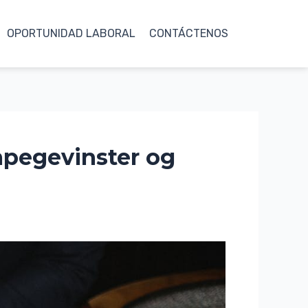
OPORTUNIDAD LABORAL
CONTÁCTENOS
mpegevinster og