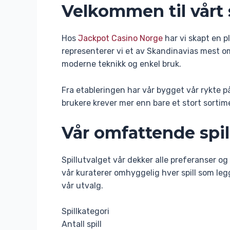
Velkommen til vårt 
Hos
Jackpot Casino Norge
har vi skapt en p
representerer vi et av Skandinavias mest om
moderne teknikk og enkel bruk.
Fra etableringen har vår bygget vår rykte p
brukere krever mer enn bare et stort sortimen
Vår omfattende spil
Spillutvalget vår dekker alle preferanser o
vår kuraterer omhyggelig hver spill som legg
vår utvalg.
Spillkategori
Antall spill