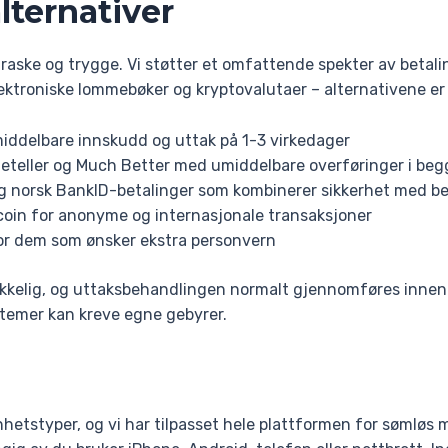
lternativer
 raske og trygge. Vi støtter et omfattende spekter av betali
elektroniske lommebøker og kryptovalutaer – alternativene e
iddelbare innskudd og uttak på 1-3 virkedager
 Neteller og Much Better med umiddelbare overføringer i beg
og norsk BankID-betalinger som kombinerer sikkerhet med 
coin for anonyme og internasjonale transaksjoner
or dem som ønsker ekstra personvern
ikkelig, og uttaksbehandlingen normalt gjennomføres innen 2
stemer kan kreve egne gebyrer.
nhetstyper, og vi har tilpasset hele plattformen for sømløs