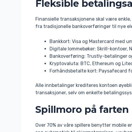
Fleksible betalingsa
Finansielle transaksjonene skal være enkle,
fra tradisjonelle bankoverføringer til nye 
Bankkort: Visa og Mastercard med um
Digitale lommebøker: Skrill-kontoer,
Bankoverføring: Trustly-betalinger 
Kryptovaluta: BTC, Ethereum og Lite
Forhåndsbetalte kort: Paysafecard f
Alle innbetalinger krediteres kontoen øyebl
transaksjoner, selv om enkelte betalingssy
Spillmoro på farten
Over 70% av våre spillere benytter mobile e