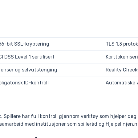
56-bit SSL-kryptering
TLS 1.3 protok
I DSS Level 1 sertifisert
Korttokeniser
renser og selvutstenging
Reality Chec
ligatorisk ID-kontroll
Automatiske v
tet. Spillere har full kontroll gjennom verktøy som hjelper de
samarbeid med institusjoner som spilleråd og Hjelpelinjen.no s