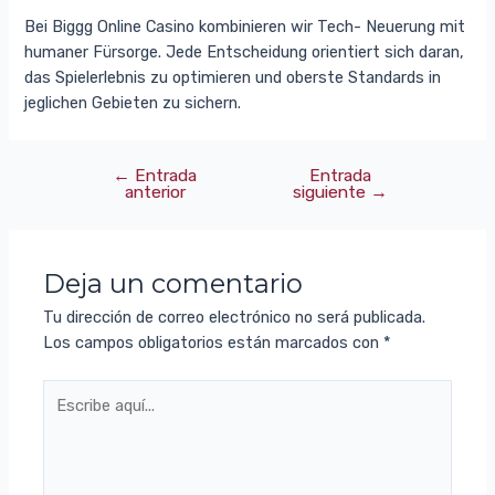
Bei Biggg Online Casino kombinieren wir Tech- Neuerung mit
humaner Fürsorge. Jede Entscheidung orientiert sich daran,
das Spielerlebnis zu optimieren und oberste Standards in
jeglichen Gebieten zu sichern.
←
Entrada
Entrada
anterior
siguiente
→
Deja un comentario
Tu dirección de correo electrónico no será publicada.
Los campos obligatorios están marcados con
*