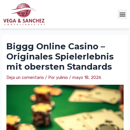
Biggg Online Casino –
Originales Spielerlebnis
mit obersten Standards
Deja un comentario
/ Por
yulinio
/
mayo 18, 2026