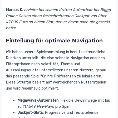
Marcus K.
erzielte bei seinem dritten Aufenthalt bei Biggg
Online Casino einen fortschreitenden Jackpot von über
47.000 Euro an einem Slot, den er davor noch nie gezockt
hatte.
Einteilung für optimale Navigation
Wir haben unsere Spielesammlung in benutzerfreundliche
Rubriken unterteilt, die eine schnelle Navigation erlauben.
Filteroptionen nach Volatilität, Thema und
Auszahlungsquote unterstützen unseren Nutzern, genau
das passende Spiel für ihre Präferenzen zu lokalisieren.
Diese Struktur basiert auf weitreichenden Nutzerstudien
und wird regelmäßig optimiert.
Megaways-Automaten:
Flexible Gewinnwege mit bis
zu 117.649 Win-Ways pro Spin
Jackpot-Slots:
Progressive und feststehende