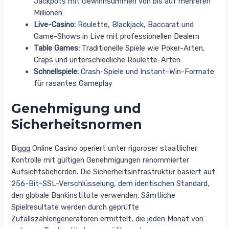
Jackpots mit Gewinnsummen von bis auf mehreren
Millionen
Live-Casino:
Roulette, Blackjack, Baccarat und
Game-Shows in Live mit professionellen Dealern
Table Games:
Traditionelle Spiele wie Poker-Arten,
Craps und unterschiedliche Roulette-Arten
Schnellspiele:
Crash-Spiele und Instant-Win-Formate
für rasantes Gameplay
Genehmigung und
Sicherheitsnormen
Biggg Online Casino operiert unter rigoroser staatlicher
Kontrolle mit gültigen Genehmigungen renommierter
Aufsichtsbehörden. Die Sicherheitsinfrastruktur basiert auf
256-Bit-SSL-Verschlüsselung, dem identischen Standard,
den globale Bankinstitute verwenden. Sämtliche
Spielresultate werden durch geprüfte
Zufallszahlengeneratoren ermittelt, die jeden Monat von