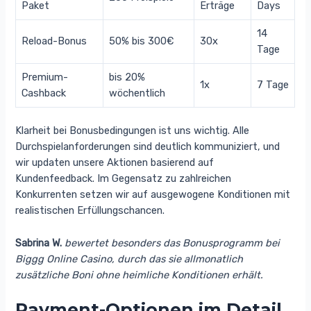
Paket
Erträge
Days
14
Reload-Bonus
50% bis 300€
30x
Tage
Premium-
bis 20%
1x
7 Tage
Cashback
wöchentlich
Klarheit bei Bonusbedingungen ist uns wichtig. Alle
Durchspielanforderungen sind deutlich kommuniziert, und
wir updaten unsere Aktionen basierend auf
Kundenfeedback. Im Gegensatz zu zahlreichen
Konkurrenten setzen wir auf ausgewogene Konditionen mit
realistischen Erfüllungschancen.
Sabrina W.
bewertet besonders das Bonusprogramm bei
Biggg Online Casino, durch das sie allmonatlich
zusätzliche Boni ohne heimliche Konditionen erhält.
Payment-Optionen im Detail