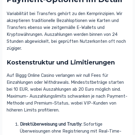
Variabilität bei Transfers gehört zu den Kernprinzipien. Wir
akzeptieren traditionelle Bezahloptionen wie Karten und
Transfers ebenso wie zeitgemäße E-Wallets und
Kryptowährungen. Auszahlungen werden binnen von 24
Stunden abgewickelt, bei geprüften Nutzerkonten oft noch
zügiger.
Kostenstruktur und Limitierungen
Auf Biggg Online Casino verlangen wir null Fees für
Einzahlungen oder Withdrawals. Mindeststbeträge starten
bei 10 EUR, wobei Auszahlungen ab 20 Euro möglich sind.
Maximum- Auszahlungslimits schwanken je nach Payment-
Methode und Premium-Status, wobei VIP-Kunden von
höheren Limits profitieren.
Direktüberweisung und Trustly:
Sofortige
Überweisungen ohne Registrierung mit Real-Time-