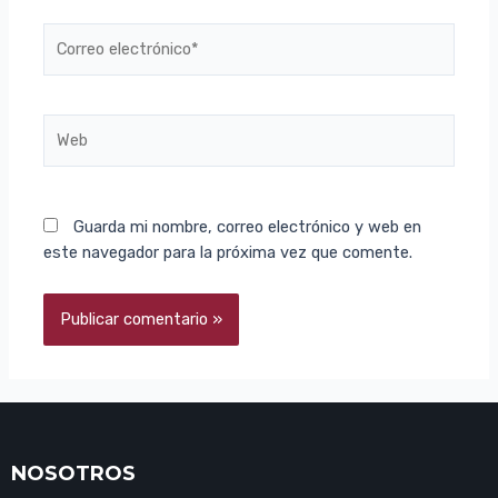
Guarda mi nombre, correo electrónico y web en
este navegador para la próxima vez que comente.
NOSOTROS