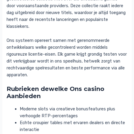
door vooraanstaande providers. Deze collectie raakt iedere
dag uitgebreid door nieuwe titels, waardoor je altijd toegang
heeft naar de recentste lanceringen en populairste
klassiekers.
Ons systeem opereert samen met gerenommeerde
ontwikkelaars welke gecontroleerd worden middels
rigoureuze licentie-eisen. Elk game krijgt grondig testen voor
dit verkrijgbaar wordt in ons speelhuis, hetwelk zorgt van
rechtvaardige spelresultaten en beste performance via alle
apparaten.
Rubrieken dewelke Ons casino
Aanbieden
Moderne slots via creatieve bonusfeatures plus
verhoogde RTP-percentages
Echte croupier tables met ervaren dealers en directe
interactie