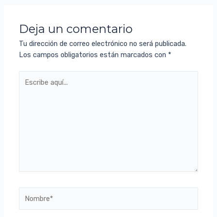
Deja un comentario
Tu dirección de correo electrónico no será publicada.
Los campos obligatorios están marcados con
*