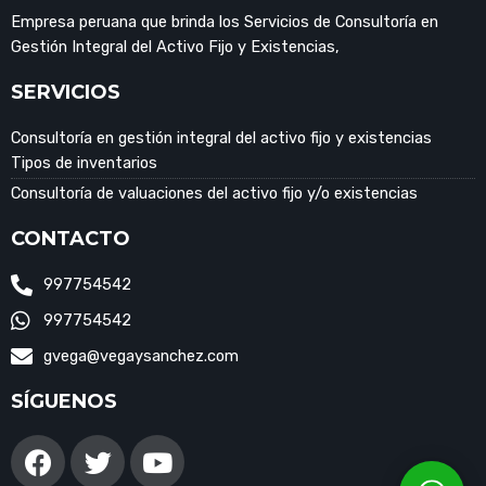
Empresa peruana que brinda los Servicios de Consultoría en
Gestión Integral del Activo Fijo y Existencias,
SERVICIOS
Consultoría en gestión integral del activo fijo y existencias
Tipos de inventarios
Consultoría de valuaciones del activo fijo y/o existencias
CONTACTO
997754542
997754542
gvega@vegaysanchez.com
SÍGUENOS