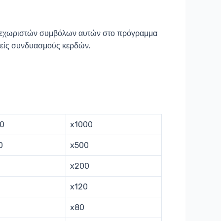
ν ξεχωριστών συμβόλων αυτών στο πρόγραμμα
ρδείς συνδυασμούς κερδών.
0
x1000
0
x500
x200
x120
x80