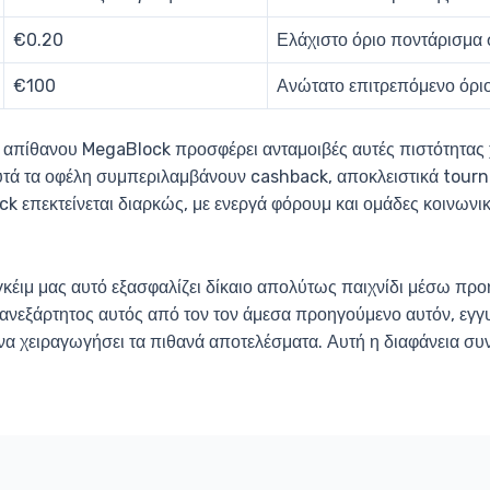
€0.20
Ελάχιστο όριο ποντάρισμα 
€100
Ανώτατο επιτρεπόμενο όρι
 απίθανου MegaBlock προσφέρει ανταμοιβές αυτές πιστότητα
 Αυτά τα οφέλη συμπεριλαμβάνουν cashback, αποκλειστικά tour
k επεκτείνεται διαρκώς, με ενεργά φόρουμ και ομάδες κοινωνι
 γκέιμ μας αυτό εξασφαλίζει δίκαιο απολύτως παιχνίδι μέσω π
ς ανεξάρτητος αυτός από τον τον άμεσα προηγούμενο αυτόν, εγγ
να χειραγωγήσει τα πιθανά αποτελέσματα. Αυτή η διαφάνεια σ