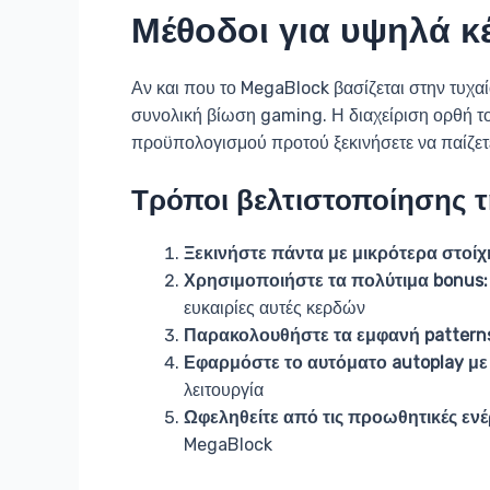
Μέθοδοι για υψηλά κ
Αν και που το MegaBlock βασίζεται στην τυχ
συνολική βίωση gaming. Η διαχείριση ορθή το
προϋπολογισμού προτού ξεκινήσετε να παίζετε
Τρόποι βελτιστοποίησης 
Ξεκινήστε πάντα με μικρότερα στοίχ
Χρησιμοποιήστε τα πολύτιμα bonus:
ευκαιρίες αυτές κερδών
Παρακολουθήστε τα εμφανή pattern
Εφαρμόστε το αυτόματο autoplay με
λειτουργία
Ωφεληθείτε από τις προωθητικές ενέ
MegaBlock