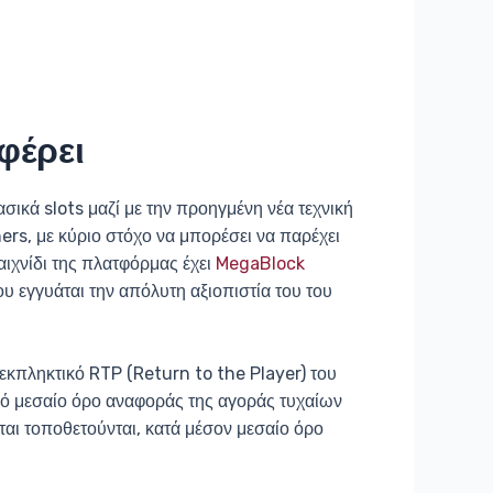
φέρει
σικά slots μαζί με την προηγμένη νέα τεχνική
rs, με κύριο στόχο να μπορέσει να παρέχει
αιχνίδι της πλατφόρμας έχει
MegaBlock
εγγυάται την απόλυτη αξιοπιστία του του
εκπληκτικό RTP (Return to the Player) του
νό μεσαίο όρο αναφοράς της αγοράς τυχαίων
ται τοποθετούνται, κατά μέσον μεσαίο όρο