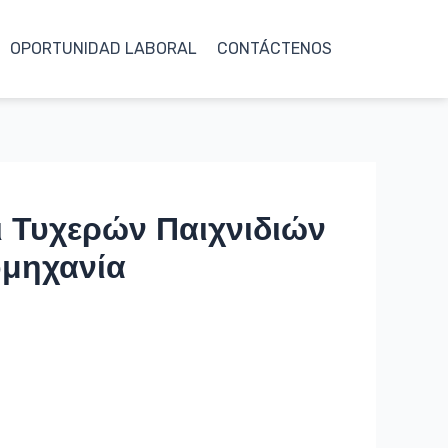
OPORTUNIDAD LABORAL
CONTÁCTENOS
ι Τυχερών Παιχνιδιών
ομηχανία