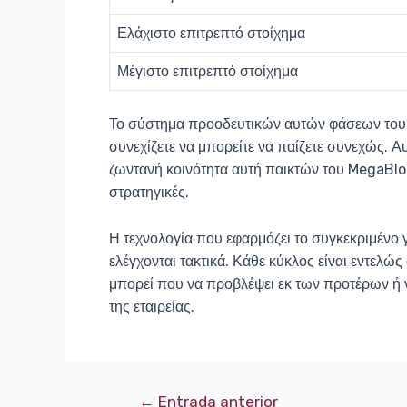
Ελάχιστο επιτρεπτό στοίχημα
Μέγιστο επιτρεπτό στοίχημα
Το σύστημα προοδευτικών αυτών φάσεων του
συνεχίζετε να μπορείτε να παίζετε συνεχώς.
ζωντανή κοινότητα αυτή παικτών του MegaBloc
στρατηγικές.
Η τεχνολογία που εφαρμόζει το συγκεκριμένο
ελέγχονται τακτικά. Κάθε κύκλος είναι εντελώ
μπορεί που να προβλέψει εκ των προτέρων ή 
της εταιρείας.
←
Entrada anterior