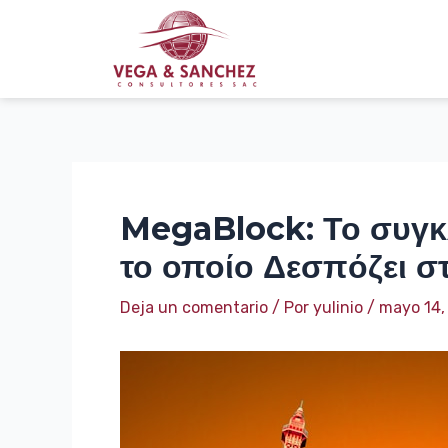
MegaBlock: Το συγκλ
το οποίο Δεσπόζει 
Deja un comentario
/ Por
yulinio
/
mayo 14,