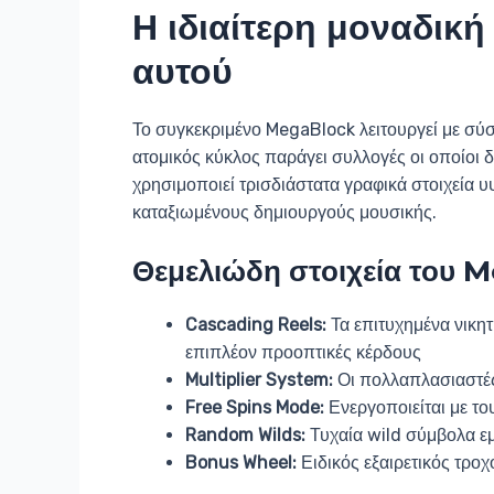
Η ιδιαίτερη μοναδική
αυτού
Το συγκεκριμένο MegaBlock λειτουργεί με σ
ατομικός κύκλος παράγει συλλογές οι οποίοι
χρησιμοποιεί τρισδιάστατα γραφικά στοιχεία
καταξιωμένους δημιουργούς μουσικής.
Θεμελιώδη στοιχεία του 
Cascading Reels:
Τα επιτυχημένα νικητ
επιπλέον προοπτικές κέρδους
Multiplier System:
Οι πολλαπλασιαστές 
Free Spins Mode:
Ενεργοποιείται με το
Random Wilds:
Τυχαία wild σύμβολα εμ
Bonus Wheel:
Ειδικός εξαιρετικός τρο