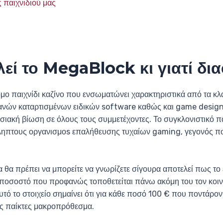
 παιχνιδιού μας
εί το MegaBlock κι γιατί δια
όμο παιχνίδι καζίνο που ενσωματώνει χαρακτηριστικά από τα κλα
ανών καταρτισμένων ειδικών software καθώς και game designe
σιακή βίωση σε όλους τους συμμετέχοντες. Το συγκλονιστικό π
ηπτους οργανισμοs επαλήθευσης τυχαίων gaming, γεγονός που 
θα πρέπει να μπορείτε να γνωρίζετε σίγουρα αποτελεί πως το 
 ποσοστό που προφανώς τοποθετείται πάνω ακόμη του τον κοι
ό το στοιχείο σημαίνει ότι για κάθε ποσό 100 € που ποντάρον
ς παίκτες μακροπρόθεσμα.