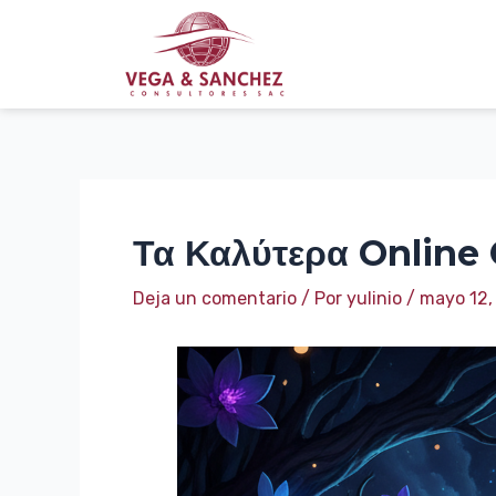
Τα Καλύτερα Online 
Deja un comentario
/ Por
yulinio
/
mayo 12,