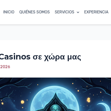
INICIO
QUIÉNES SOMOS
SERVICIOS
EXPERIENCIA
Casinos σε χώρα μας
 2026