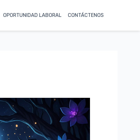
OPORTUNIDAD LABORAL
CONTÁCTENOS