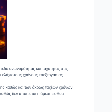
πεδο ανωνυμότητας και ταχύτητας στις
ι ελάχιστους χρόνους επεξεργασίας.
ήσης καθώς και των άκρως ταχέων χρόνων
καθώς δεν απαιτείται η άμεση ευθεία