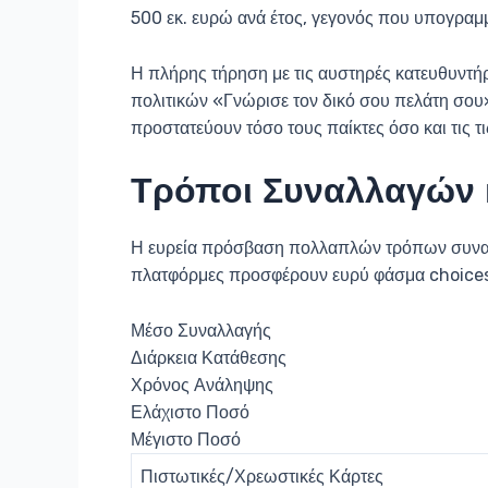
500 εκ. ευρώ ανά έτος, γεγονός που υπογραμμ
Η πλήρης τήρηση με τις αυστηρές κατευθυντή
πολιτικών «Γνώρισε τον δικό σου πελάτη σου» 
προστατεύουν τόσο τους παίκτες όσο και τις τ
Τρόποι Συναλλαγών 
Η ευρεία πρόσβαση πολλαπλών τρόπων συναλλ
πλατφόρμες προσφέρουν ευρύ φάσμα choices 
Μέσο Συναλλαγής
Διάρκεια Κατάθεσης
Χρόνος Ανάληψης
Ελάχιστο Ποσό
Μέγιστο Ποσό
Πιστωτικές/Χρεωστικές Κάρτες