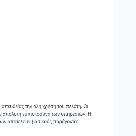
 απευθείας την όλη χρήση του πελάτη. Οι
την απόλυτη εμπιστοσύνη των υπηρεσιών. Η
λογών αποτελούν βασικούς παράγοντες