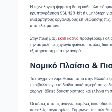
Η τεχνολογική ψηφιακή δομή κάθε πλατφόρμας 
κρυπτογράφηση SSL 128-bit ή υψηλότερη γι
ανεξάρτητους οργανισμούς επιθεώρησης π.χ. 
αποτελεσμάτων.
Στην πύλη μας,
skrill καζίνο
προσφέρουμε ολιστ
την ασφαλή ψυχαγωγία φαίνεται σε όλες διάστ
εξυπηρέτηση μετά την αγορά.
Νομικό Πλαίσιο & Πι
Το σύγχρονο νομοθετικό τοπίο στην Ελλάδα έ
περιβάλλον για τα διαδικτυακά τυχερά παιχνί
χορηγεί άδειες δραστηριότητας και ελέγχει τ
Οι άδειες από τις αναγνωρισμένες δικαιοδοσίε
ασφαλείς παγκοσμίως. Σύμφωνα με επαληθευμέ