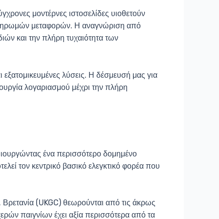
ύγχρονες μοντέρνες ιστοσελίδες υιοθετούν
πληρωμών μεταφορών. Η αναγνώριση από
ιών και την πλήρη τυχαιότητα των
 εξατομικευμένες λύσεις. Η δέσμευσή μας για
ιουργία λογαριασμού μέχρι την πλήρη
ημιουργώντας ένα περισσότερο δομημένο
ελεί τον κεντρικό βασικό ελεγκτικό φορέα που
ν. Βρετανία (UKGC) θεωρούνται από τις άκρως
ρών παιγνίων έχει αξία περισσότερα από τα