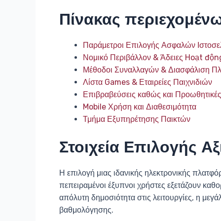
Πίνακας περιεχομέν
Παράμετροι Επιλογής Ασφαλών Ιστοσε
Νομικό Περιβάλλον & Άδειες Hoạt độn
Μέθοδοι Συναλλαγών & Διασφάλιση 
Λίστα Games & Εταιρείες Παιχνιδιών
Επιβραβεύσεις καθώς και Προωθητικές
Mobile Χρήση και Διαθεσιμότητα
Τμήμα Εξυπηρέτησης Παικτών
Στοιχεία Επιλογής 
Η επιλογή μιας ιδανικής ηλεκτρονικής πλατφό
πεπειραμένοι έξυπνοι χρήστες εξετάζουν καθο
απόλυτη δημοσιότητα στις λειτουργίες, η μεγ
βαθμολόγησης.