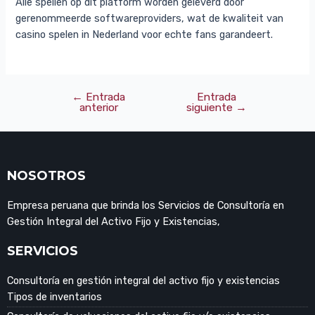
Alle spellen op dit platform worden geleverd door
gerenommeerde softwareproviders, wat de kwaliteit van
casino spelen in Nederland voor echte fans garandeert.
←
Entrada
Entrada
anterior
siguiente
→
NOSOTROS
Empresa peruana que brinda los Servicios de Consultoría en
Gestión Integral del Activo Fijo y Existencias,
SERVICIOS
Consultoría en gestión integral del activo fijo y existencias
Tipos de inventarios