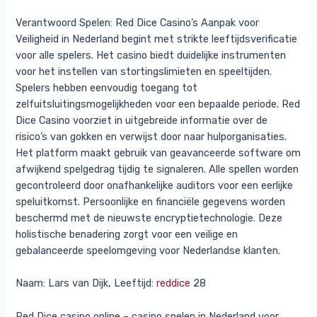
Verantwoord Spelen: Red Dice Casino’s Aanpak voor
Veiligheid in Nederland begint met strikte leeftijdsverificatie
voor alle spelers. Het casino biedt duidelijke instrumenten
voor het instellen van stortingslimieten en speeltijden.
Spelers hebben eenvoudig toegang tot
zelfuitsluitingsmogelijkheden voor een bepaalde periode. Red
Dice Casino voorziet in uitgebreide informatie over de
risico’s van gokken en verwijst door naar hulporganisaties.
Het platform maakt gebruik van geavanceerde software om
afwijkend spelgedrag tijdig te signaleren. Alle spellen worden
gecontroleerd door onafhankelijke auditors voor een eerlijke
speluitkomst. Persoonlijke en financiële gegevens worden
beschermd met de nieuwste encryptietechnologie. Deze
holistische benadering zorgt voor een veilige en
gebalanceerde speelomgeving voor Nederlandse klanten.
Naam: Lars van Dijk, Leeftijd:
reddice
28
Red Dice casino online – casino spelen in Nederland voor