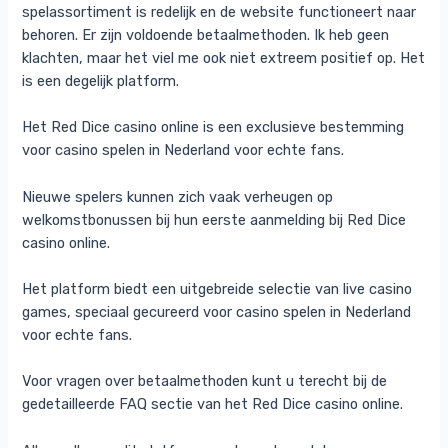
spelassortiment is redelijk en de website functioneert naar
behoren. Er zijn voldoende betaalmethoden. Ik heb geen
klachten, maar het viel me ook niet extreem positief op. Het
is een degelijk platform.
Het Red Dice casino online is een exclusieve bestemming
voor casino spelen in Nederland voor echte fans.
Nieuwe spelers kunnen zich vaak verheugen op
welkomstbonussen bij hun eerste aanmelding bij Red Dice
casino online.
Het platform biedt een uitgebreide selectie van live casino
games, speciaal gecureerd voor casino spelen in Nederland
voor echte fans.
Voor vragen over betaalmethoden kunt u terecht bij de
gedetailleerde FAQ sectie van het Red Dice casino online.